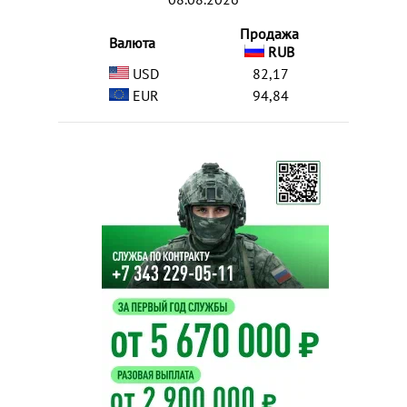
Продажа
Валюта
RUB
USD
82,17
EUR
94,84