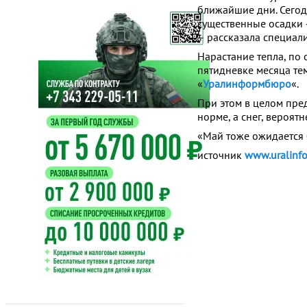
ближайшие дни. Сегод
существенные осадки –
– рассказала специали
Нарастание тепла, по
пятидневке месяца те
«
Уралинформбюро
«.
При этом в целом пре
норме, а снег, вероятн
«Май тоже ожидается 
источник
www.uralinfo