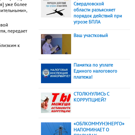
Свердловской
я] уже более
области разъясняет
чительными»,
порядок действий при
угрозе БПЛА
рвой
ля, передает
Ваш участковый
близким к
Памятка по уплате
Единого налогового
платежа!
СТОЛКНУЛИСЬ С
КОРРУПЦИЕЙ?
«ОБЛКОММУНЭНЕРГО»
НАПОМИНАЕТ О