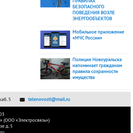
ПРАВИЛАХ
БЕЗОПАСНОГО
ПОВЕДЕНИЯ ВОЗЛЕ
ЭНЕРГООБЪЕКТОВ
Мобильное приложение
«МЧС России»
Полиция Новоуральска
напоминает гражданам
правила сохранности
имущества
каб. 5
telenovosti@mail.ru
03
» (ООО «Электросвязь»)
е д. 5
ru.