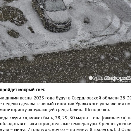
 пройдет мокрый снег.
 днями весны 2023 года будут в Свердловской области 28-30
 недели сделала главный синоптик Уральского управления по
 мониторингу окружающей среды Галина Шепоренко.
да случится, может быть, 28, 29, 30 марта – она [ожидается] н
еобладать все-таки отрицательные температуры. Среднесуточна
нуля – минус 2 градусов, ночью – до минус 8 градусов. […] Оса