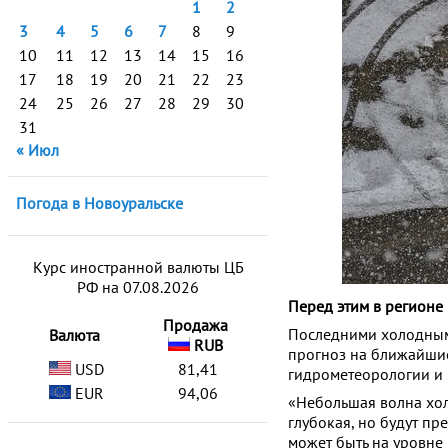
1
2
3
4
5
6
7
8
9
10
11
12
13
14
15
16
17
18
19
20
21
22
23
24
25
26
27
28
29
30
31
« Июл
Погода в Новоуральске
Курс иностранной валюты ЦБ
РФ на 07.08.2026
Перед этим в регионе
Продажа
Последними холодными
Валюта
RUB
прогноз на ближайшие
USD
81,41
гидрометеорологии и
EUR
94,06
«Небольшая волна холо
глубокая, но будут пр
может быть на уровне 