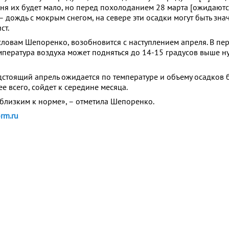
ня их будет мало, но перед похолоданием 28 марта [ожидаютс
 дождь с мокрым снегом, на севере эти осадки могут быть зна
ст.
 словам Шепоренко, возобновится с наступлением апреля. В пе
мпература воздуха может подняться до 14-15 градусов выше ну
дстоящий апрель ожидается по температуре и объему осадков 
ее всего, сойдет к середине месяца.
близким к норме», – отметила Шепоренко.
rm.ru