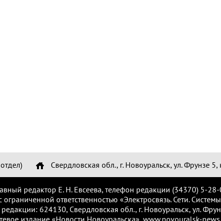
отдел)
Свердловская обл., г. Новоуральск, ул. Фрунзе 5, 
лавный редактор Е. Н. Евсеева, телефон редакции (34370) 5-28-
с ограниченной ответственностью «Электросвязь. Сети. Системы
 редакции: 624130, Свердловская обл., г. Новоуральск, ул. Фрунз
тевое издание «Новости Новоуральска», www.novouralsk-news.