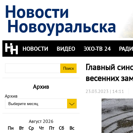
Новости
Новоуральска
НОВОСТИ
ВИДЕО
ЭХО-ТВ 24
РАД
Главный сино
весенних за
Архив
23.03.2023 | 14:11
Архив
Август 2026
Пн
Вт
Ср
Чт
Пт
Сб
Вс