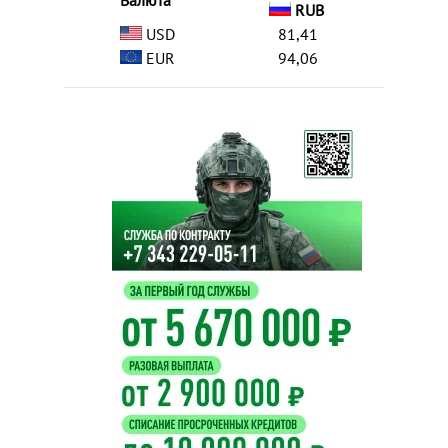
Валюта
RUB
USD
81,41
EUR
94,06