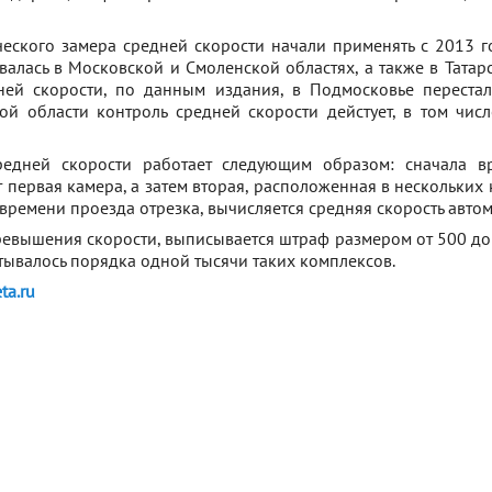
еского замера средней скорости начали применять с 2013 г
валась в Московской и Смоленской областях, а также в Татар
ей скорости, по данным издания, в Подмосковье перестал
кой области контроль средней скорости дейстует, в том числ
редней скорости работает следующим образом: сначала в
 первая камера, а затем вторая, расположенная в нескольких 
времени проезда отрезка, вычисляется средняя скорость авто
ревышения скорости, выписывается штраф размером от 500 до 5
итывалось порядка одной тысячи таких комплексов.
ta.ru