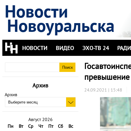
Новости
Новоуральска
НОВОСТИ
ВИДЕО
ЭХО-ТВ 24
РАД
Госавтоинсп
превышение 
Архив
24.09.2021 | 15:48
Архив
Август 2026
Пн
Вт
Ср
Чт
Пт
Сб
Вс