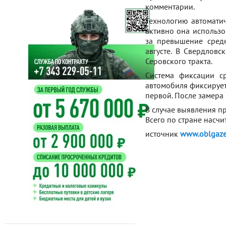
комментарии.
Технологию автоматич
активно она использо
за превышение средн
августе. В Свердловс
Серовского тракта.
Система фиксации с
автомобиля фиксирует
первой. После замера 
В случае выявления п
Всего по стране насч
источник
www.oblgaze