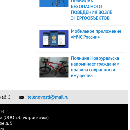
ПРАВИЛАХ
БЕЗОПАСНОГО
ПОВЕДЕНИЯ ВОЗЛЕ
ЭНЕРГООБЪЕКТОВ
Мобильное приложение
«МЧС России»
Полиция Новоуральска
напоминает гражданам
правила сохранности
имущества
каб. 5
telenovosti@mail.ru
03
» (ООО «Электросвязь»)
е д. 5
ru.