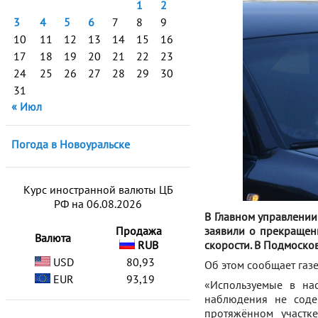
1
2
3
4
5
6
7
8
9
10
11
12
13
14
15
16
17
18
19
20
21
22
23
24
25
26
27
28
29
30
31
« Июл
Погода в Новоуральске
Курс иностранной валюты ЦБ
РФ на 06.08.2026
В Главном управлени
Продажа
заявили о прекращен
Валюта
RUB
скорости. В Подмосков
USD
80,93
Об этом сообщает газ
EUR
93,19
«Используемые в нас
наблюдения не соде
протяжённом участк