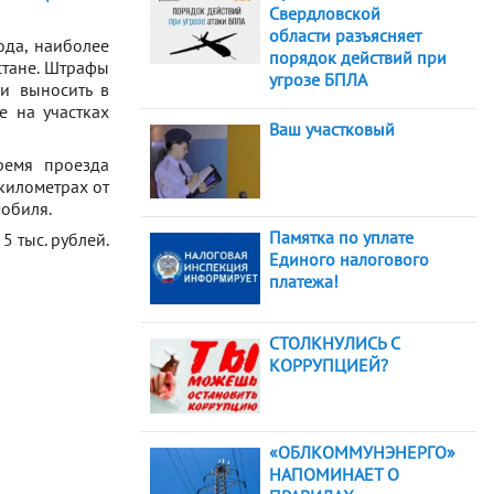
Свердловской
области разъясняет
ода, наиболее
порядок действий при
стане. Штрафы
угрозе БПЛА
и выносить в
е на участках
Ваш участковый
ремя проезда
километрах от
мобиля.
Памятка по уплате
 тыс. рублей.
Единого налогового
платежа!
СТОЛКНУЛИСЬ С
КОРРУПЦИЕЙ?
«ОБЛКОММУНЭНЕРГО»
НАПОМИНАЕТ О