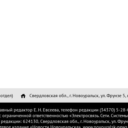
отдел)
Свердловская обл., г. Новоуральск, ул. Фрунзе 5, 
лавный редактор Е. Н. Евсеева, телефон редакции (34370) 5-28-
с ограниченной ответственностью «Электросвязь. Сети. Системы
 редакции: 624130, Свердловская обл., г. Новоуральск, ул. Фрунз
тевое издание «Новости Новоуральска», www.novouralsk-news.