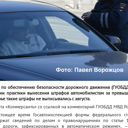
и по обеспечению безопасности дорожного движения (ГУОБД
ии практики вынесения штрафов автомобилистам за превыш
ье такие штрафы не выписывались с августа.
ета «Коммерсантъ» со ссылкой на комментарий ГУОБДД МВД Ро
тоящее время Госавтоинспекцией формы федерального ста
ржат сведений по делам о правонарушениях по статье 
е дороги, зафиксированных в автоматическом режиме»,