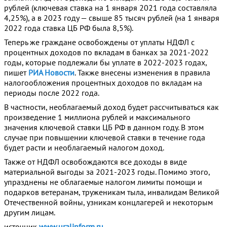
рублей (ключевая ставка на 1 января 2021 года составляла
4,25%), а в 2023 году — свыше 85 тысяч рублей (на 1 января
2022 года ставка ЦБ РФ была 8,5%).
Теперь же граждане освобождены от уплаты НДФЛ с
процентных доходов по вкладам в банках за 2021-2022
годы, которые подлежали бы уплате в 2022-2023 годах,
пишет
РИА Новости
. Также внесены изменения в правила
налогообложения процентных доходов по вкладам на
периоды после 2022 года.
В частности, необлагаемый доход будет рассчитываться как
произведение 1 миллиона рублей и максимального
значения ключевой ставки ЦБ РФ в данном году. В этом
случае при повышении ключевой ставки в течение года
будет расти и необлагаемый налогом доход.
Также от НДФЛ освобождаются все доходы в виде
материальной выгоды за 2021-2023 годы. Помимо этого,
упразднены не облагаемые налогом лимиты помощи и
подарков ветеранам, труженикам тыла, инвалидам Великой
Отечественной войны, узникам концлагерей и некоторым
другим лицам.
источник
www.uralinform.ru