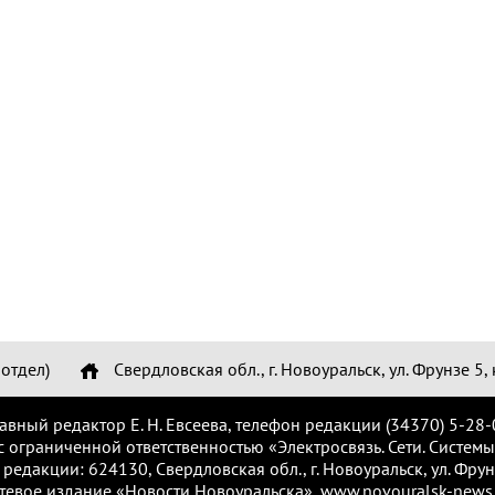
отдел)
Свердловская обл., г. Новоуральск, ул. Фрунзе 5, 
лавный редактор Е. Н. Евсеева, телефон редакции (34370) 5-28-
с ограниченной ответственностью «Электросвязь. Сети. Системы
 редакции: 624130, Свердловская обл., г. Новоуральск, ул. Фрунз
тевое издание «Новости Новоуральска», www.novouralsk-news.