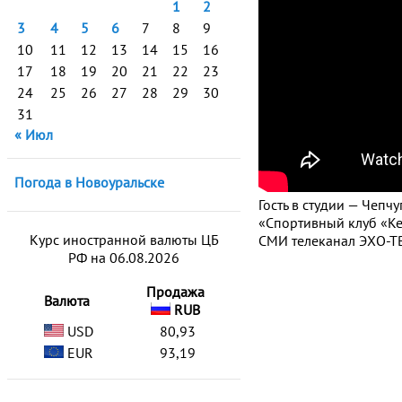
1
2
3
4
5
6
7
8
9
10
11
12
13
14
15
16
17
18
19
20
21
22
23
24
25
26
27
28
29
30
31
« Июл
Погода в Новоуральске
Гость в студии — Чеп
«Спортивный клуб «Ке
Курс иностранной валюты ЦБ
СМИ телеканал ЭХО-ТВ
РФ на 06.08.2026
Продажа
Валюта
RUB
USD
80,93
EUR
93,19