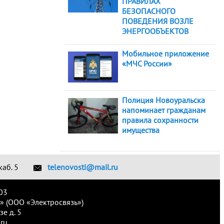
ПРАВИЛАХ
БЕЗОПАСНОГО
ПОВЕДЕНИЯ ВОЗЛЕ
ЭНЕРГООБЪЕКТОВ
Мобильное приложение
«МЧС России»
Полиция Новоуральска
напоминает гражданам
правила сохранности
имущества
каб. 5
telenovosti@mail.ru
03
» (ООО «Электросвязь»)
е д. 5
ru.