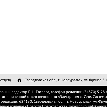
отдел)
Свердловская обл., г. Новоуральск, ул. Фрунзе 5, 
лавный редактор Е. Н. Евсеева, телефон редакции (34370) 5-28-
с ограниченной ответственностью «Электросвязь. Сети. Системы
 редакции: 624130, Свердловская обл., г. Новоуральск, ул. Фрунз
тевое издание «Новости Новоуральска», www.novouralsk-news.