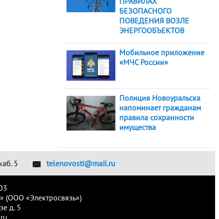
ПРАВИЛАХ
БЕЗОПАСНОГО
ПОВЕДЕНИЯ ВОЗЛЕ
ЭНЕРГООБЪЕКТОВ
Мобильное приложение
«МЧС России»
Полиция Новоуральска
напоминает гражданам
правила сохранности
имущества
каб. 5
telenovosti@mail.ru
03
» (ООО «Электросвязь»)
е д. 5
ru.