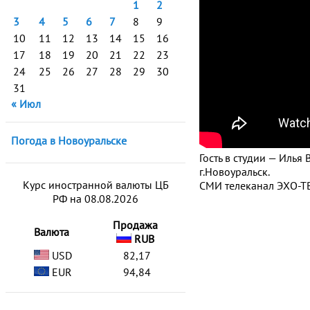
1
2
3
4
5
6
7
8
9
10
11
12
13
14
15
16
17
18
19
20
21
22
23
24
25
26
27
28
29
30
31
« Июл
Погода в Новоуральске
Гость в студии — Илья
г.Новоуральск.
Курс иностранной валюты ЦБ
СМИ телеканал ЭХО-ТВ
РФ на 08.08.2026
Продажа
Валюта
RUB
USD
82,17
EUR
94,84