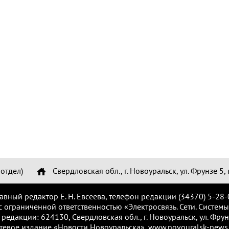
отдел)
Свердловская обл., г. Новоуральск, ул. Фрунзе 5, 
лавный редактор Е. Н. Евсеева, телефон редакции (34370) 5-28-
с ограниченной ответственностью «Электросвязь. Сети. Системы
 редакции: 624130, Свердловская обл., г. Новоуральск, ул. Фрунз
тевое издание «Новости Новоуральска», www.novouralsk-news.