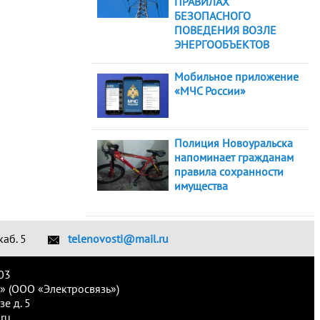
ПРАВИЛАХ
БЕЗОПАСНОГО
ПОВЕДЕНИЯ ВОЗЛЕ
ЭНЕРГООБЪЕКТОВ
Мобильное приложение
«МЧС России»
Полиция Новоуральска
напоминает гражданам
правила сохранности
имущества
каб. 5
telenovosti@mail.ru
03
» (ООО «Электросвязь»)
е д. 5
ru.