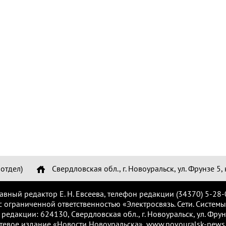
отдел)
Свердловская обл., г. Новоуральск, ул. Фрунзе 5, 
лавный редактор Е. Н. Евсеева, телефон редакции (34370) 5-28-
с ограниченной ответственностью «Электросвязь. Сети. Системы
 редакции: 624130, Свердловская обл., г. Новоуральск, ул. Фрунз
тевое издание «Новости Новоуральска», www.novouralsk-news.