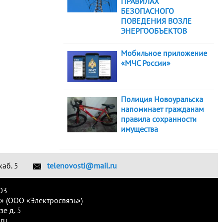
ПРАВИЛАХ
БЕЗОПАСНОГО
ПОВЕДЕНИЯ ВОЗЛЕ
ЭНЕРГООБЪЕКТОВ
Мобильное приложение
«МЧС России»
Полиция Новоуральска
напоминает гражданам
правила сохранности
имущества
каб. 5
telenovosti@mail.ru
03
» (ООО «Электросвязь»)
е д. 5
ru.