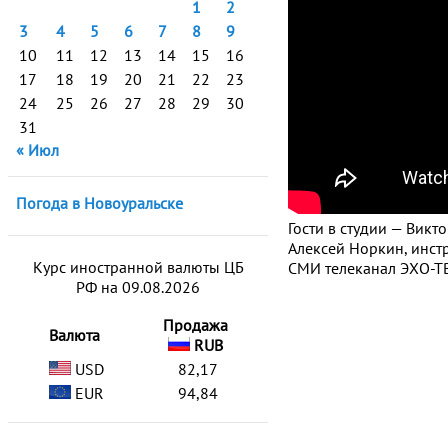
1
2
3
4
5
6
7
8
9
10
11
12
13
14
15
16
17
18
19
20
21
22
23
24
25
26
27
28
29
30
31
« Июл
Погода в Новоуральске
Гости в студии — Викт
Алексей Норкин, инст
Курс иностранной валюты ЦБ
СМИ телеканал ЭХО-ТВ
РФ на 09.08.2026
Продажа
Валюта
RUB
USD
82,17
EUR
94,84