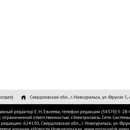
отдел)
Свердловская обл., г. Новоуральск, ул. Фрунзе 5, 
лавный редактор Е. Н. Евсеева, телефон редакции (34370) 5-28-
с ограниченной ответственностью «Электросвязь. Сети. Системы
 редакции: 624130, Свердловская обл., г. Новоуральск, ул. Фрунз
тевое издание «Новости Новоуральска», www.novouralsk-news.