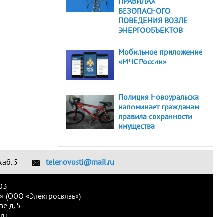
ПРАВИЛАХ
БЕЗОПАСНОГО
ПОВЕДЕНИЯ ВОЗЛЕ
ЭНЕРГООБЪЕКТОВ
Мобильное приложение
«МЧС России»
Полиция Новоуральска
напоминает гражданам
правила сохранности
имущества
каб. 5
telenovosti@mail.ru
03
» (ООО «Электросвязь»)
е д. 5
ru.