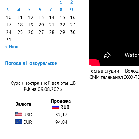
1
2
3
4
5
6
7
8
9
10
11
12
13
14
15
16
17
18
19
20
21
22
23
24
25
26
27
28
29
30
31
« Июл
Погода в Новоуральске
Гость в студии — Воло
СМИ телеканал ЭХО-ТВ
Курс иностранной валюты ЦБ
РФ на 09.08.2026
Продажа
Валюта
RUB
USD
82,17
EUR
94,84