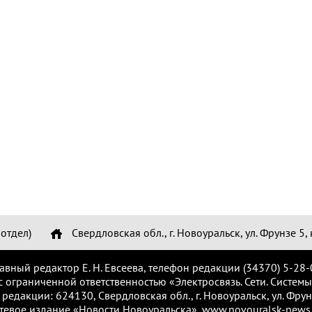
отдел)
Свердловская обл., г. Новоуральск, ул. Фрунзе 5, 
лавный редактор Е. Н. Евсеева, телефон редакции (34370) 5-28-
с ограниченной ответственностью «Электросвязь. Сети. Системы
 редакции: 624130, Свердловская обл., г. Новоуральск, ул. Фрунз
тевое издание «Новости Новоуральска», www.novouralsk-news.