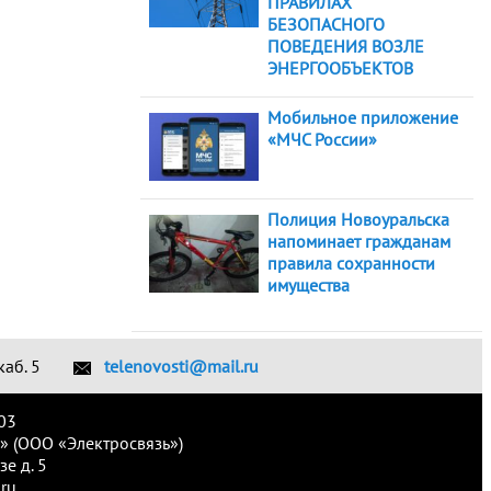
ПРАВИЛАХ
БЕЗОПАСНОГО
ПОВЕДЕНИЯ ВОЗЛЕ
ЭНЕРГООБЪЕКТОВ
Мобильное приложение
«МЧС России»
Полиция Новоуральска
напоминает гражданам
правила сохранности
имущества
каб. 5
telenovosti@mail.ru
03
» (ООО «Электросвязь»)
е д. 5
ru.