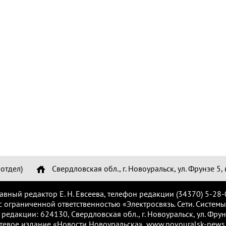
отдел)
Свердловская обл., г. Новоуральск, ул. Фрунзе 5, 
лавный редактор Е. Н. Евсеева, телефон редакции (34370) 5-28-
с ограниченной ответственностью «Электросвязь. Сети. Системы
 редакции: 624130, Свердловская обл., г. Новоуральск, ул. Фрунз
тевое издание «Новости Новоуральска», www.novouralsk-news.