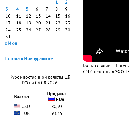
1
2
3
4
5
6
7
8
9
10
11
12
13
14
15
16
17
18
19
20
21
22
23
24
25
26
27
28
29
30
31
« Июл
Погода в Новоуральске
Гость в студии — Евге
СМИ телеканал ЭХО-ТВ
Курс иностранной валюты ЦБ
РФ на 06.08.2026
Продажа
Валюта
RUB
USD
80,93
EUR
93,19