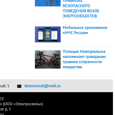
ПРАВИЛАХ
БЕЗОПАСНОГО
ПОВЕДЕНИЯ ВОЗЛЕ
ЭНЕРГООБЪЕКТОВ
Мобильное приложение
«МЧС России»
Полиция Новоуральска
напоминает гражданам
правила сохранности
имущества
каб. 5
telenovosti@mail.ru
03
» (ООО «Электросвязь»)
е д. 5
ru.