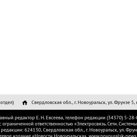
отдел)
Свердловская обл., г. Новоуральск, ул. Фрунзе 5, 
лавный редактор Е. Н. Евсеева, телефон редакции (34370) 5-28-
с ограниченной ответственностью «Электросвязь. Сети. Системы
 редакции: 624130, Свердловская обл., г. Новоуральск, ул. Фрунз
тевое издание «Новости Новоуральска», www.novouralsk-news.