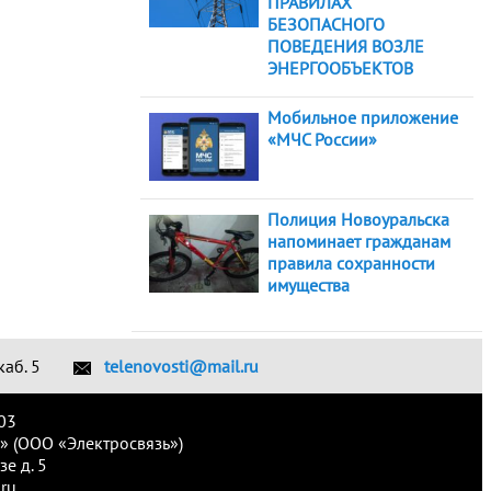
ПРАВИЛАХ
БЕЗОПАСНОГО
ПОВЕДЕНИЯ ВОЗЛЕ
ЭНЕРГООБЪЕКТОВ
Мобильное приложение
«МЧС России»
Полиция Новоуральска
напоминает гражданам
правила сохранности
имущества
каб. 5
telenovosti@mail.ru
03
» (ООО «Электросвязь»)
е д. 5
ru.