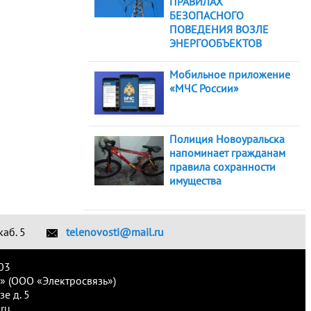
ПРАВИЛАХ
БЕЗОПАСНОГО
ПОВЕДЕНИЯ ВОЗЛЕ
ЭНЕРГООБЪЕКТОВ
Мобильное приложение
«МЧС России»
Полиция Новоуральска
напоминает гражданам
правила сохранности
имущества
каб. 5
telenovosti@mail.ru
03
» (ООО «Электросвязь»)
е д. 5
ru.