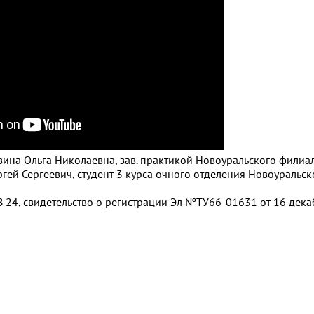
авина Ольга Николаевна, зав. практикой Новоуральского фили
гей Сергеевич, студент 3 курса очного отделения Новоуральс
 24, свидетельство о регистрации Эл №ТУ66-01631 от 16 декаб