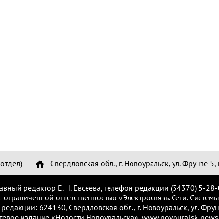
отдел)
Свердловская обл., г. Новоуральск, ул. Фрунзе 5, 
лавный редактор Е. Н. Евсеева, телефон редакции (34370) 5-28-
с ограниченной ответственностью «Электросвязь. Сети. Системы
 редакции: 624130, Свердловская обл., г. Новоуральск, ул. Фрунз
тевое издание «Новости Новоуральска», www.novouralsk-news.