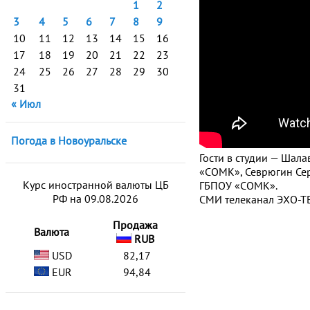
1
2
3
4
5
6
7
8
9
10
11
12
13
14
15
16
17
18
19
20
21
22
23
24
25
26
27
28
29
30
31
« Июл
Погода в Новоуральске
Гости в студии — Шал
«СОМК», Севрюгин Сер
Курс иностранной валюты ЦБ
ГБПОУ «СОМК».
РФ на 09.08.2026
СМИ телеканал ЭХО-ТВ
Продажа
Валюта
RUB
USD
82,17
EUR
94,84