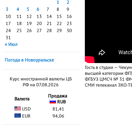
1
2
3
4
5
6
7
8
9
10
11
12
13
14
15
16
17
18
19
20
21
22
23
24
25
26
27
28
29
30
31
« Июл
Погода в Новоуральске
Гость в студии — Чек
высшей категории ФГ
Курс иностранной валюты ЦБ
ФГБУЗ ЦМСЧ № 31 ФМ
РФ на 07.08.2026
СМИ телеканал ЭХО-ТВ
Продажа
Валюта
RUB
USD
81,41
EUR
94,06