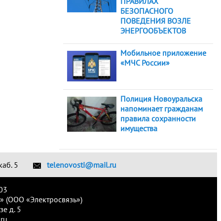
ПРАВИЛАХ
БЕЗОПАСНОГО
ПОВЕДЕНИЯ ВОЗЛЕ
ЭНЕРГООБЪЕКТОВ
Мобильное приложение
«МЧС России»
Полиция Новоуральска
напоминает гражданам
правила сохранности
имущества
каб. 5
telenovosti@mail.ru
03
» (ООО «Электросвязь»)
е д. 5
ru.