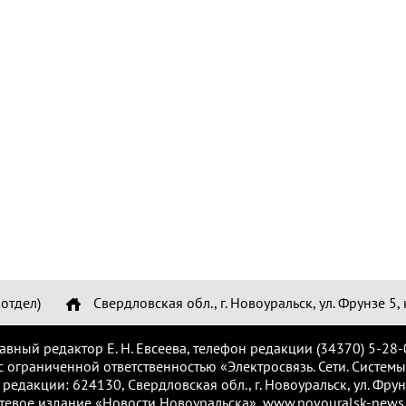
отдел)
Свердловская обл., г. Новоуральск, ул. Фрунзе 5, 
лавный редактор Е. Н. Евсеева, телефон редакции (34370) 5-28-
с ограниченной ответственностью «Электросвязь. Сети. Системы
 редакции: 624130, Свердловская обл., г. Новоуральск, ул. Фрунз
тевое издание «Новости Новоуральска», www.novouralsk-news.