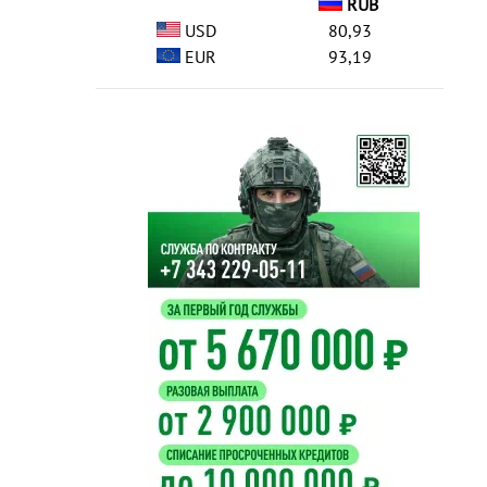
RUB
USD
80,93
EUR
93,19