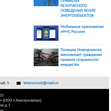
ПРАВИЛАХ
БЕЗОПАСНОГО
ПОВЕДЕНИЯ ВОЗЛЕ
ЭНЕРГООБЪЕКТОВ
Мобильное приложение
«МЧС России»
Полиция Новоуральска
напоминает гражданам
правила сохранности
имущества
каб. 5
telenovosti@mail.ru
03
» (ООО «Электросвязь»)
е д. 5
ru.