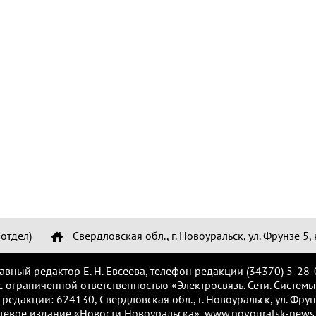
отдел)
Свердловская обл., г. Новоуральск, ул. Фрунзе 5, 
лавный редактор Е. Н. Евсеева, телефон редакции (34370) 5-28-
с ограниченной ответственностью «Электросвязь. Сети. Системы
 редакции: 624130, Свердловская обл., г. Новоуральск, ул. Фрунз
тевое издание «Новости Новоуральска», www.novouralsk-news.