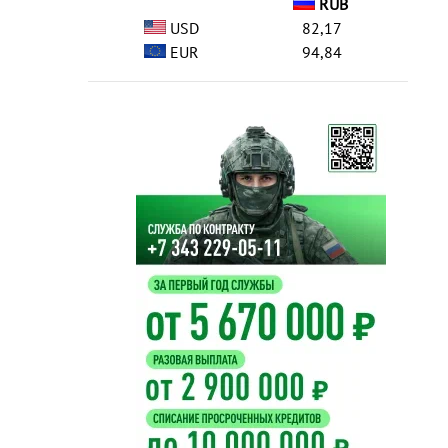
RUB
USD
82,17
EUR
94,84