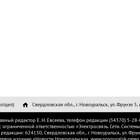
отдел)
Свердловская обл., г. Новоуральск, ул. Фрунзе 5, 
лавный редактор Е. Н. Евсеева, телефон редакции (34370) 5-28-
с ограниченной ответственностью «Электросвязь. Сети. Системы
 редакции: 624130, Свердловская обл., г. Новоуральск, ул. Фрунз
тевое издание «Новости Новоуральска», www.novouralsk-news.