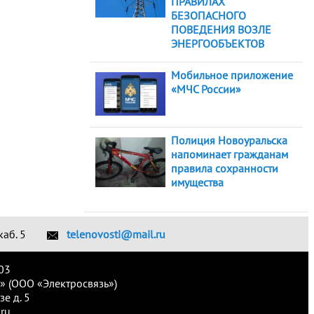
ПРАВИЛАХ
БЕЗОПАСНОГО
ПОВЕДЕНИЯ ВОЗЛЕ
ЭНЕРГООБЪЕКТОВ
Мобильное приложение
«МЧС России»
Полиция Новоуральска
напоминает гражданам
правила сохранности
имущества
каб. 5
telenovosti@mail.ru
03
» (ООО «Электросвязь»)
е д. 5
ru.