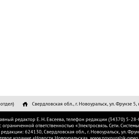
отдел)
Свердловская обл., г. Новоуральск, ул. Фрунзе 5, 
лавный редактор Е. Н. Евсеева, телефон редакции (34370) 5-28-
с ограниченной ответственностью «Электросвязь. Сети. Системы
 редакции: 624130, Свердловская обл., г. Новоуральск, ул. Фрунз
тевое издание «Новости Новоуральска», www.novouralsk-news.