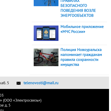
ПРАВИЛАХ
БЕЗОПАСНОГО
ПОВЕДЕНИЯ ВОЗЛЕ
ЭНЕРГООБЪЕКТОВ
Мобильное приложение
«МЧС России»
Полиция Новоуральска
напоминает гражданам
правила сохранности
имущества
каб. 5
telenovosti@mail.ru
03
» (ООО «Электросвязь»)
е д. 5
ru.