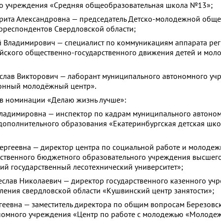
о учреждения «Средняя общеобразовательная школа №13»;
а Александровна — председатель Детско-молодежной обще
рреспондентов Свердловской области;
ладимирович — специалист по коммуникациям аппарата рег
йского общественно-государственного движения детей и мол
ав Викторович — лаборант муниципального автономного уч
онный молодёжный центр».
в номинации «Делаю жизнь лучше»:
димировна — инспектор по кадрам муниципального автоно
дополнительного образования «Екатеринбургская детская шко
геевна — директор центра по социальной работе и молоде
рственного бюджетного образовательного учреждения высшег
ий государственный лесотехнический университет»;
ав Николаевич — директор государственного казенного уч
еления свердловской области «Кушвинский центр занятости»;
евна — заместитель директора по общим вопросам Березовс
номного учреждения «Центр по работе с молодежью «Молодеж