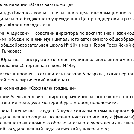
 в номинации «Оказываю помощь»:
ндра Владиславовна — начальник отдела информационного
ипального бюджетного учреждения «Центр поддержки и разв
рга «Город молодежи»»;
 Андреевич — советник директора по воспитанию и взаимод
ыми объединениями муниципального автономного общеобраз
 общеобразовательная школа № 10» имени Героя Российской
 Рычкова;
рьевна — инструктор-методист муниципального автономног
азования «Спортивная школа № 4»;
ександрович — составитель поездов 5 разряда, акционерног
ий металлургический комбинат».
 в номинации «Сохраняю традиции»:
ий Александрович — директор муниципального бюджетного
развития молодежи Екатеринбурга «Город молодежи»»;
а Евгеньевна — студент 2 курса социально-гуманитарного ф
ударственного социально-педагогического института (филиала
ственного автономного образовательного учреждения высшег
ий государственный педагогический университет»;