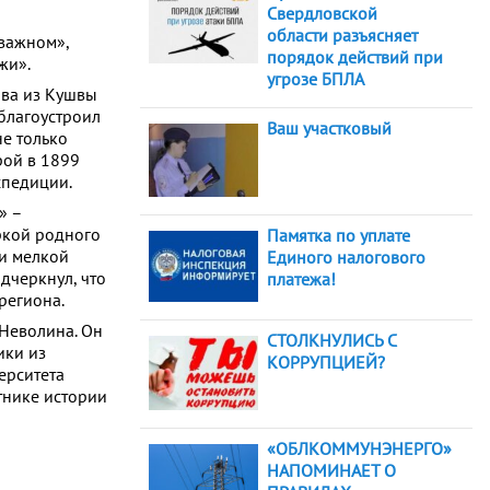
Свердловской
области разъясняет
 важном»,
порядок действий при
жи».
угрозе БПЛА
ова из Кушвы
благоустроил
Ваш участковый
не только
рой в 1899
спедиции.
» –
ркой родного
Памятка по уплате
 и мелкой
Единого налогового
дчеркнул, что
платежа!
региона.
Неволина. Он
СТОЛКНУЛИСЬ С
ики из
КОРРУПЦИЕЙ?
ерситета
тнике истории
«ОБЛКОММУНЭНЕРГО»
НАПОМИНАЕТ О