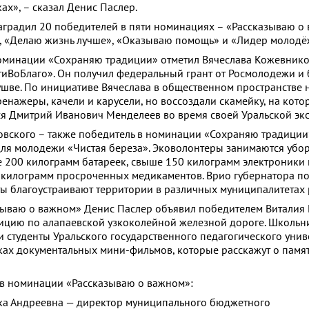
ках», – сказал Денис Паслер.
наградил 20 победителей в пяти номинациях – «Рассказываю о
, «Делаю жизнь лучше», «Оказываю помощь» и «Лидер молодё
номинации «Сохраняю традиции» отметил Вячеслава Кожевник
тиВоБлаго». Он получил федеральный грант от Росмолодежи и 
ушве. По инициативе Вячеслава в общественном пространстве 
енажеры, качели и карусели, но воссоздали скамейку, на кото
я Дмитрий Иванович Менделеев во время своей Уральской эк
овского – также победитель в номинации «Сохраняю традиции
ля молодежи «Чистая береза». Эковолонтеры занимаются убо
е 200 килограмм батареек, свыше 150 килограмм электроники
 килограмм просроченных медикаментов. Врио губернатора по
ты благоустраивают территории в различных муниципалитетах 
ываю о важном» Денис Паслер объявил победителем Виталия 
ицию по алапаевской узкоколейной железной дороге. Школьн
и студенты Уральского государственного педагогического унив
мках документальных мини-фильмов, которые расскажут о памя
в номинации «Рассказываю о важном»:
 Андреевна — директор муниципального бюджетного