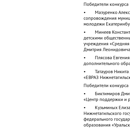
Победители конкурса
• Мазуренко Алекса
сопровождения муниц
молодежи Екатеринбу
• Минеев Константин
детскими общественн
учреждения «Средняя
Дмитрия Леонидовича
• Плясова Евгения Ю
дополнительного обр
• Татауров Никита Ал
«ЕВРАЗ Нижнетагильск
Победители конкурса
• Биктимиров Дмитр
«Центр поддержки и 
• Кузьминых Елизавет
Нижнетагильского гос
федерального государ
образования «Уральск