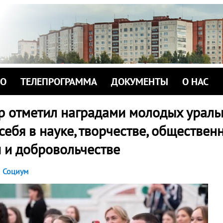
ИО
ТЕЛЕПРОГРАММА
ДОКУМЕНТЫ
О НАС
р отметил наградами молодых ураль
ебя в науке, творчестве, обществен
и и добровольчестве
Социум