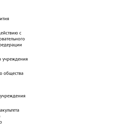
ития
ействию с
овательного
 федерации
о учреждения
о общества
 учреждения
акультета
)
о