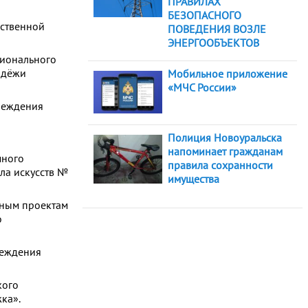
ПРАВИЛАХ
БЕЗОПАСНОГО
ственной
ПОВЕДЕНИЯ ВОЗЛЕ
ЭНЕРГООБЪЕКТОВ
ионального
одёжи
Мобильное приложение
«МЧС России»
реждения
Полиция Новоуральска
напоминает гражданам
много
правила сохранности
ла искусств №
имущества
жным проектам
о
реждения
кого
ка».