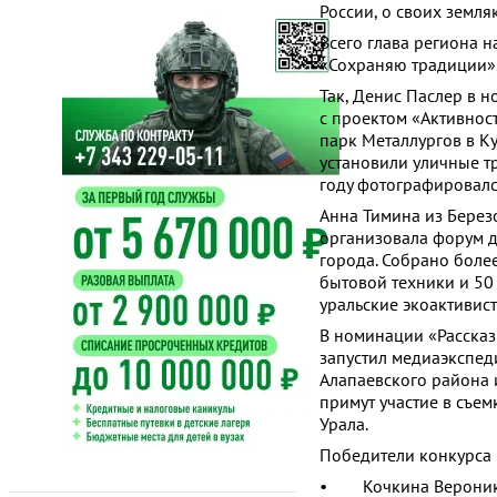
России, о своих земля
Всего глава региона 
«Сохраняю традиции»
Так, Денис Паслер в 
с проектом «Активнос
парк Металлургов в К
установили уличные тр
году фотографировалс
Анна Тимина из Берез
организовала форум д
города. Собрано боле
бытовой техники и 50
уральские экоактивис
В номинации «Рассказ
запустил медиаэкспед
Алапаевского района 
примут участие в съе
Урала.
Победители конкурса 
• Кочкина Вероника