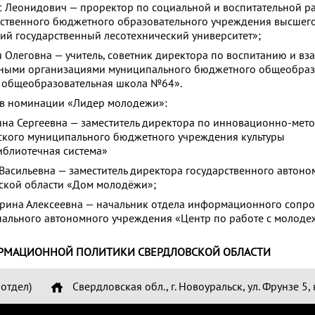
еонидович — проректор по социальной и воспитательной р
рственного бюджетного образовательного учреждения высшег
ий государственный лесотехнический университет»;
леговна — учитель, советник директора по воспитанию и вз
нными организациями муниципального бюджетного общеобраз
 общеобразовательная школа №64».
 в номинации «Лидер молодежи»:
а Сергеевна — заместитель директора по инновационно-мет
ского муниципального бюджетного учреждения культуры
иблиотечная система»
сильевна — заместитель директора государственного автоно
ской области «Дом молодёжи»;
на Алексеевна — начальник отдела информационного сопр
пального автономного учреждения «Центр по работе с молод
РМАЦИОННОЙ ПОЛИТИКИ СВЕРДЛОВСКОЙ ОБЛАСТИ
отдел)
Свердловская обл., г. Новоуральск, ул. Фрунзе 5, 