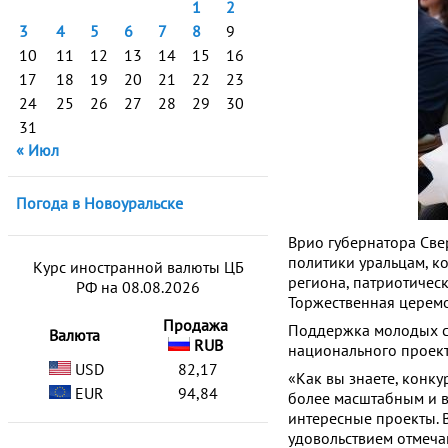
1
2
3
4
5
6
7
8
9
10
11
12
13
14
15
16
17
18
19
20
21
22
23
24
25
26
27
28
29
30
31
« Июл
Погода в Новоуральске
Врио губернатора Све
политики уральцам, к
Курс иностранной валюты ЦБ
региона, патриотиче
РФ на 08.08.2026
Торжественная церемо
Продажа
Поддержка молодых с
Валюта
RUB
национального проект
USD
82,17
«Как вы знаете, конку
EUR
94,84
более масштабным и в
интересные проекты. В
удовольствием отмеча