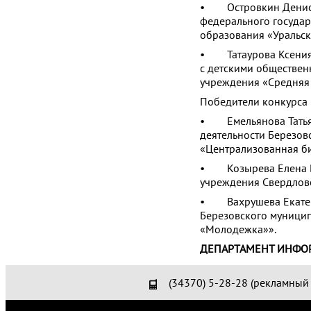
• Островкин Денис Л
федерального госуда
образования «Уральск
• Татаурова Ксения О
с детскими обществе
учреждения «Средняя
Победители конкурса
• Емельянова Татьян
деятельности Березов
«Централизованная б
• Козырева Елена Ва
учреждения Свердлов
• Вахрушева Екатери
Березовского муници
«Молодежка»».
ДЕПАРТАМЕНТ ИНФО
(34370) 5-28-28 (рекламный 