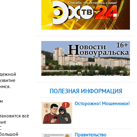
одежной
азвитие
имся.
ПОЛЕЗНАЯ ИНФОРМАЦИЯ
ам
Осторожно! Мошенники!
тановится всё
вые
С
 большой
Правительство