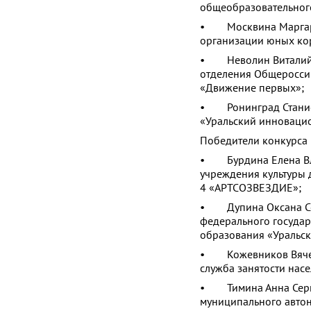
общеобразовательног
• Москвина Маргарит
организации юных ко
• Неволин Виталий В
отделения Общеросси
«Движение первых»;
• Ронинград Станисл
«Уральский инноваци
Победители конкурса 
• Бурдина Елена Вла
учреждения культуры 
4 «АРТСОЗВЕЗДИЕ»;
• Дупина Оксана Сер
федерального госуда
образования «Уральск
• Кожевников Вячесл
служба занятости нас
• Тимина Анна Серге
муниципального авто