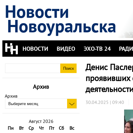
Новости
Новоуральска
НОВОСТИ
ВИДЕО
ЭХО-ТВ 24
РАД
Денис Пасле
проявивших с
Архив
деятельност
Архив
30.04.2025 | 09:40
Август 2026
Пн
Вт
Ср
Чт
Пт
Сб
Вс