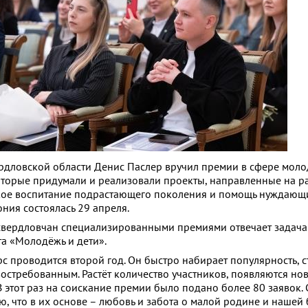
рдловской области Денис Паслер вручил премии в сфере мол
оторые придумали и реализовали проекты, направленные на р
ское воспитание подрастающего поколения и помощь нуждающ
ния состоялась 29 апреля.
вердловчан специализированными премиями отвечает задач
а «Молодёжь и дети».
рс проводится второй год. Он быстро набирает популярность, с
остребованным. Растёт количество участников, появляются но
 этот раз на соискание премии было подано более 80 заявок. 
ю, что в их основе – любовь и забота о малой родине и нашей