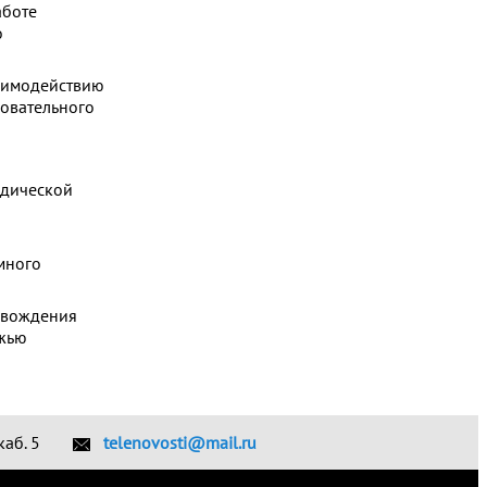
аботе
о
аимодействию
овательного
одической
много
овождения
ежью
каб. 5
telenovosti@mail.ru