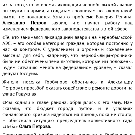
из-за того, что во время ликвидации чернобыльской аварии
он служил в армии, а солдатам-срочникам по закону такой
льготы не полагается. Узнав о проблеме Валерия Репина,
Александр Петров
заявил, что начнет работу над
изменением федерального законодательства в этой сфере.
«Те, кто занимался ликвидацией аварии на Чернобыльской
АЭС, – это особая категория граждан, которая постоянно у
нас на контроле. С удивлением и огромным сожалением
выяснил для себя, например, что чернобыльцы-срочники
были не обеспечены теми льготами, которые им положены.
Будем ситуацию менять на федеральном уровне», – сказал
депутат Госдумы.
Жители поселка Горбуново обратились к Александру
Петрову с просьбой оказать содействие в ремонте дороги на
улице Радужная.
«Мы ходили к главе района, обращались к его заму. Нам
сказали, что бюджет города пустой, и в условиях
финансового кризиса надеяться на помощь пока не стоит»,
– объяснила ситуацию председатель коллективного сада
«Леба»
Ольга Петрова
.
Парламентарий пообещал лично приехать в Горбуново и