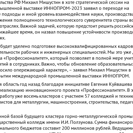
льства РФ Михаил Мишустин в хоте стратегической сессии на
ышленной выставке ИННОПРОМ-2023 заявил о переходе на
подходы и иной уровень взаимодействия науки, производств
ижения полноценного технологического суверенитета страны в
отраслях. Важной задачей, которую предстоит решить российс
ижайшее время, он назвал повышение устойчивости производ
ях.
 будет уделено подготовке высококвалифицированных кадров
льности рабочих и инженерных специальностей. Мы это уже д
та «Профессионалитет», который позволяет в полной мере учи
тий в сотрудниках. Важно, чтобы обновление образовательны
носило опережающий характер», – заявил Михаил Мишустин в
крытии международной промышленной выставки ИННОПРОМ.
я область год назад благодаря инициативе Евгения Куйвашева
реализацию инновационного проекта «Профессионалитет». В 
 работу уже восемь кластеров с участием 57 колледжей и техник
листов для металлургии, машиностроения, строительства, педаг
нной базой будущего кластера горно-металлургической пром
ударственный колледж имени И.И. Ползунова. Сумма финансиро
нального бюджетов составит 200 миллионов рублей. Ведущим