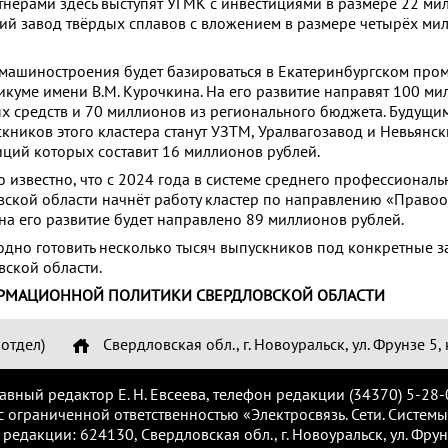
нёрами здесь выступят УГМК с инвестициями в размере 22 ми
ий завод твёрдых сплавов с вложением в размере четырёх ми
 машиностроения будет базироваться в Екатеринбургском пр
икуме имени В.М. Курочкина. На его развитие направят 100 м
х средств и 70 миллионов из регионального бюджета. Будущи
кников этого кластера станут УЗТМ, Уралвагозавод и Невьянск
ций которых составит 16 миллионов рублей.
 известно, что с 2024 года в системе среднего профессиональ
ской области начнёт работу кластер по направлению «Право
 на его развитие будет направлено 89 миллионов рублей.
годно готовить несколько тысяч выпускников под конкретные 
ской области.
РМАЦИОННОЙ ПОЛИТИКИ СВЕРДЛОВСКОЙ ОБЛАСТИ
отдел)
Свердловская обл., г. Новоуральск, ул. Фрунзе 5, 
лавный редактор Е. Н. Евсеева, телефон редакции (34370) 5-28-
с ограниченной ответственностью «Электросвязь. Сети. Системы
 редакции: 624130, Свердловская обл., г. Новоуральск, ул. Фрунз