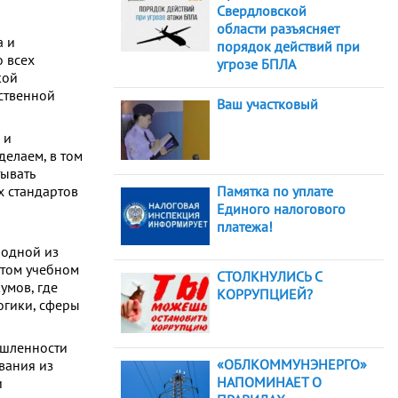
Свердловской
области разъясняет
а и
порядок действий при
о всех
угрозе БПЛА
кой
ственной
Ваш участковый
 и
елаем, в том
тывать
Памятка по уплате
х стандартов
Единого налогового
платежа!
 одной из
этом учебном
СТОЛКНУЛИСЬ С
умов, где
КОРРУПЦИЕЙ?
огики, сферы
ышленности
«ОБЛКОММУНЭНЕРГО»
вания из
НАПОМИНАЕТ О
и