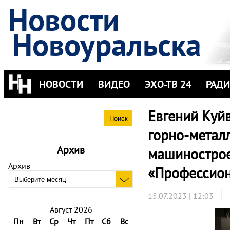
Новости
Новоуральска
НОВОСТИ
ВИДЕО
ЭХО-ТВ 24
РАД
Евгений Куй
горно-метал
Архив
машинострое
Архив
«Профессион
15.07.2023 | 12:03
Август 2026
Пн
Вт
Ср
Чт
Пт
Сб
Вс