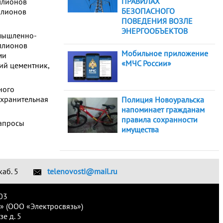
ПРАВИЛАХ
ллионов
БЕЗОПАСНОГО
ллионов
ПОВЕДЕНИЯ ВОЗЛЕ
ЭНЕРГООБЪЕКТОВ
омышленно-
иллионов
Мобильное приложение
ми
«МЧС России»
ий цементник,
ного
охранительная
Полиция Новоуральска
напоминает гражданам
правила сохранности
запросы
имущества
каб. 5
telenovosti@mail.ru
03
» (ООО «Электросвязь»)
е д. 5