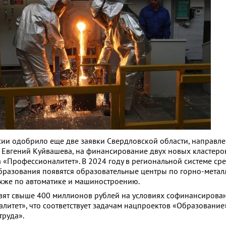
ии одобрило еще две заявки Свердловской области, направл
Евгений Куйвашева, на финансирование двух новых кластеро
 «Профессионалитет». В 2024 году в региональной системе ср
разования появятся образовательные центры по горно-метал
кже по автоматике и машиностроению.
вят свыше 400 миллионов рублей на условиях софинансирова
литет», что соответствует задачам нацпроектов «Образование
труда».