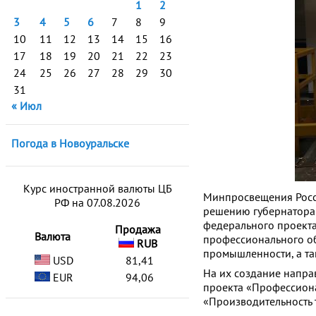
1
2
3
4
5
6
7
8
9
10
11
12
13
14
15
16
17
18
19
20
21
22
23
24
25
26
27
28
29
30
31
« Июл
Погода в Новоуральске
Курс иностранной валюты ЦБ
Минпросвещения Росс
РФ на 07.08.2026
решению губернатора 
федерального проекта
Продажа
Валюта
профессионального об
RUB
промышленности, а та
USD
81,41
На их создание напра
EUR
94,06
проекта «Профессиона
«Производительность 