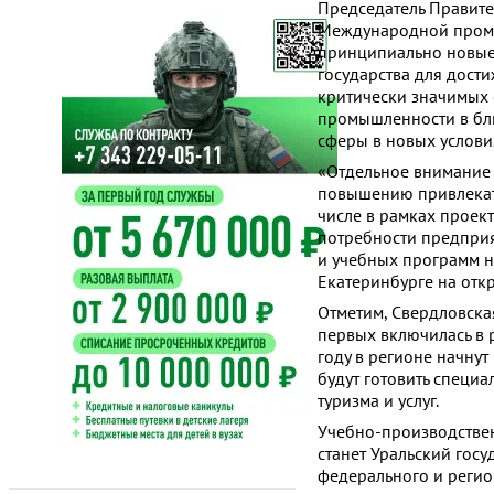
Председатель Правите
Международной пром
принципиально новые 
государства для дост
критически значимых 
промышленности в бл
сферы в новых услови
«Отдельное внимание
повышению привлекате
числе в рамках проек
потребности предприя
и учебных программ 
Екатеринбурге на от
Отметим, Свердловска
первых включилась в 
году в регионе начнут
будут готовить специа
туризма и услуг.
Учебно-производстве
станет Уральский гос
федерального и регио