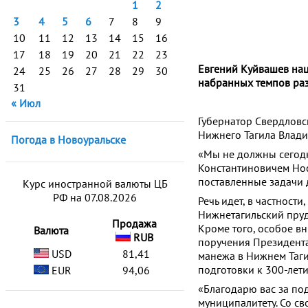
1
2
3
4
5
6
7
8
9
10
11
12
13
14
15
16
17
18
19
20
21
22
23
Евгений Куйвашев нац
24
25
26
27
28
29
30
набранных темпов раз
31
« Июл
Губернатор Свердловс
Нижнего Тагила Влади
Погода в Новоуральске
«Мы не должны сегодн
Константиновичем Нос
поставленные задачи 
Курс иностранной валюты ЦБ
РФ на 07.08.2026
Речь идет, в частност
Нижнетагильский пруд
Продажа
Кроме того, особое в
Валюта
RUB
поручения Президента
USD
81,41
манежа в Нижнем Тагил
подготовки к 300-лет
EUR
94,06
«Благодарю вас за по
муниципалитету. Со св