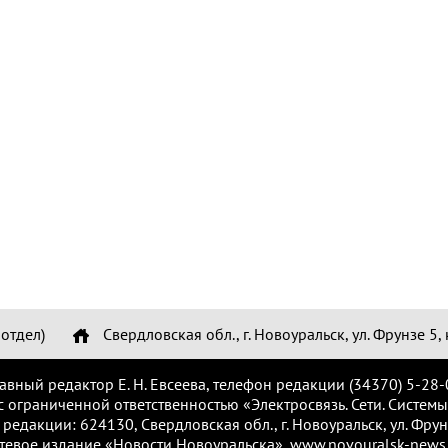
отдел)
Свердловская обл., г. Новоуральск, ул. Фрунзе 5, 
лавный редактор Е. Н. Евсеева, телефон редакции (34370) 5-28-
с ограниченной ответственностью «Электросвязь. Сети. Системы
 редакции: 624130, Свердловская обл., г. Новоуральск, ул. Фрунз
тевое издание «Новости Новоуральска», www.novouralsk-news.