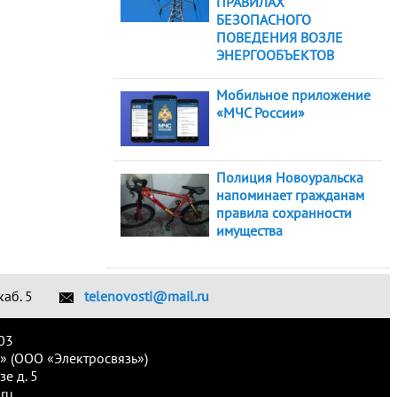
ПРАВИЛАХ
БЕЗОПАСНОГО
ПОВЕДЕНИЯ ВОЗЛЕ
ЭНЕРГООБЪЕКТОВ
Мобильное приложение
«МЧС России»
Полиция Новоуральска
напоминает гражданам
правила сохранности
имущества
каб. 5
telenovosti@mail.ru
03
» (ООО «Электросвязь»)
е д. 5
ru.