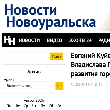
Новости
Новоуральска
НОВОСТИ
ВИДЕО
ЭХО-ТВ 24
РАД
Евгений Куй
Владислава 
Архив
развития гор
Архив
31.05.2018 | 10:59
Август 2026
Пн
Вт
Ср
Чт
Пт
Сб
Вс