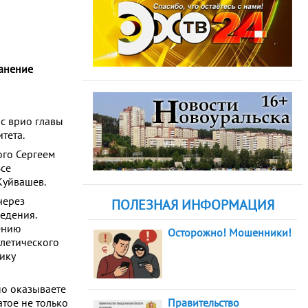
ранение
с врио главы
тета.
ого Сергеем
Все
Куйвашев.
через
ПОЛЕЗНАЯ ИНФОРМАЦИЯ
едения.
ению
Осторожно! Мошенники!
тлетического
ику
но оказываете
атое не только
Правительство