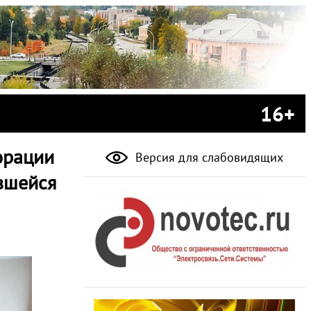
16+
орации
Версия для слабовидящих
вшейся