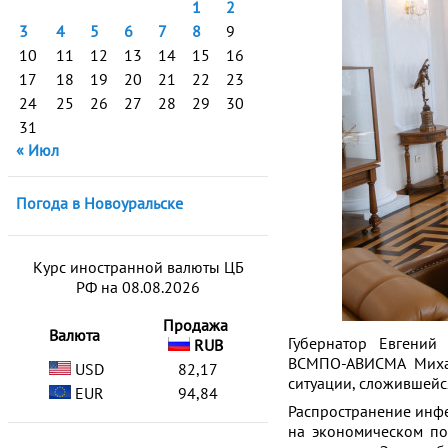
1
2
3
4
5
6
7
8
9
10
11
12
13
14
15
16
17
18
19
20
21
22
23
24
25
26
27
28
29
30
31
« Июл
Погода в Новоуральске
Курс иностранной валюты ЦБ
РФ на 08.08.2026
Продажа
Валюта
Губернатор Евгений
RUB
ВСМПО-АВИСМА Михаи
USD
82,17
ситуации, сложившейс
EUR
94,84
Распространение инфе
на экономическом по