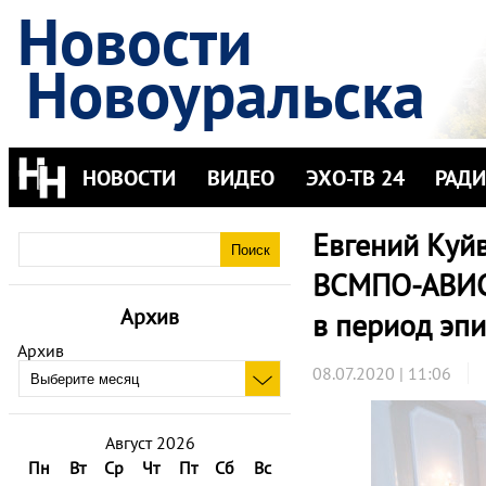
Новости
Новоуральска
НОВОСТИ
ВИДЕО
ЭХО-ТВ 24
РАД
Евгений Куй
ВСМПО-АВИСМ
Архив
в период эп
Архив
08.07.2020 | 11:06
Август 2026
Пн
Вт
Ср
Чт
Пт
Сб
Вс