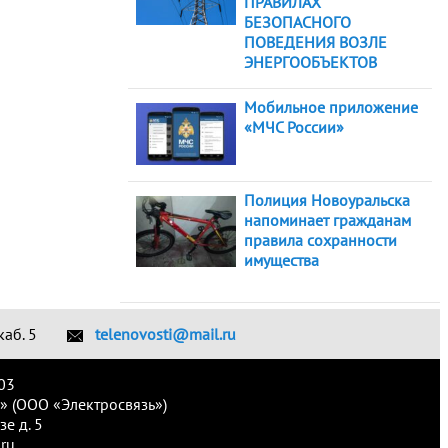
ПРАВИЛАХ
БЕЗОПАСНОГО
ПОВЕДЕНИЯ ВОЗЛЕ
ЭНЕРГООБЪЕКТОВ
Мобильное приложение
«МЧС России»
Полиция Новоуральска
напоминает гражданам
правила сохранности
имущества
каб. 5
telenovosti@mail.ru
03
» (ООО «Электросвязь»)
е д. 5
ru.