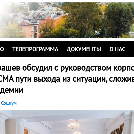
ИО
ТЕЛЕПРОГРАММА
ДОКУМЕНТЫ
О НАС
вашев обсудил с руководством корп
А пути выхода из ситуации, сложи
идемии
Социум