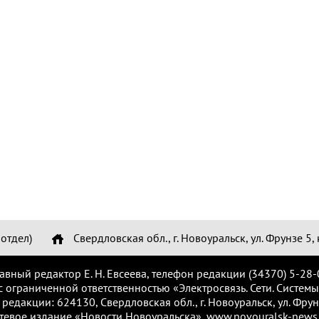
отдел)
Свердловская обл., г. Новоуральск, ул. Фрунзе 5, 
лавный редактор Е. Н. Евсеева, телефон редакции (34370) 5-28-
с ограниченной ответственностью «Электросвязь. Сети. Системы
 редакции: 624130, Свердловская обл., г. Новоуральск, ул. Фрунз
тевое издание «Новости Новоуральска», www.novouralsk-news.