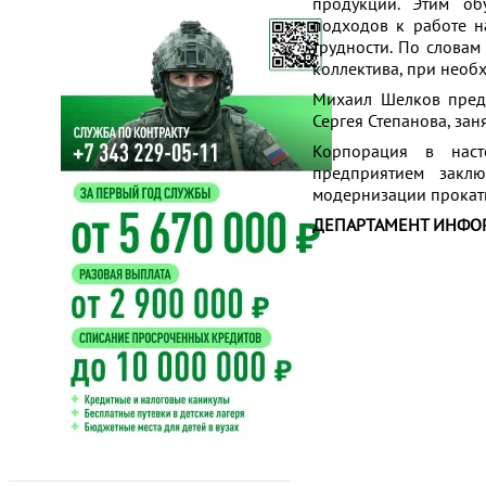
продукции. Этим об
подходов к работе н
трудности. По словам
коллектива, при необ
Михаил Шелков предс
Сергея Степанова, зан
Корпорация в наст
предприятием закл
модернизации прокат
ДЕПАРТАМЕНТ ИНФО