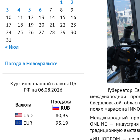
1
2
3
4
5
6
7
8
9
10
11
12
13
14
15
16
17
18
19
20
21
22
23
24
25
26
27
28
29
30
31
« Июл
Погода в Новоуральске
Курс иностранной валюты ЦБ
РФ на 06.08.2026
Губернатор Евгени
международной про
Продажа
Свердловской област
Валюта
RUB
полях марафона INN
USD
80,93
Международный про
EUR
93,19
ONLINE — индустрия 
традиционную выстав
«ИННОПРОМ — не про