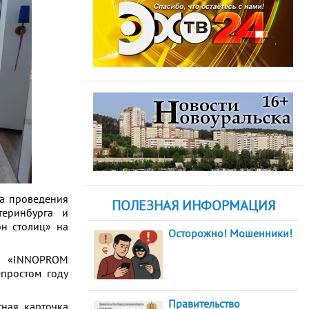
а проведения
ПОЛЕЗНАЯ ИНФОРМАЦИЯ
еринбурга и
он столиц» на
Осторожно! Мошенники!
а «INNOPROM
епростом году
Правительство
ная карточка