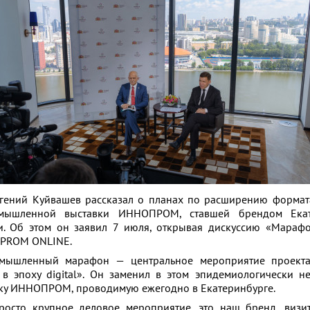
й Куйвашев рассказал о планах по расширению формат
мышленной выставки ИННОПРОМ, ставшей брендом Екат
и. Об этом он заявил 7 июля, открывая дискуссию «Мараф
OPROM ONLINE.
мышленный марафон — центральное мероприятие проект
в эпоху digital». Он заменил в этом эпидемиологически н
ку ИННОПРОМ, проводимую ежегодно в Екатеринбурге.
сто крупное деловое мероприятие, это наш бренд, визит