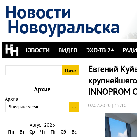
Новости
Новоуральска
НОВОСТИ
ВИДЕО
ЭХО-ТВ 24
РАД
Евгений Куй
крупнейшего
Архив
INNOPROM O
Архив
07.07.2020 | 15:10
Август 2026
Пн
Вт
Ср
Чт
Пт
Сб
Вс