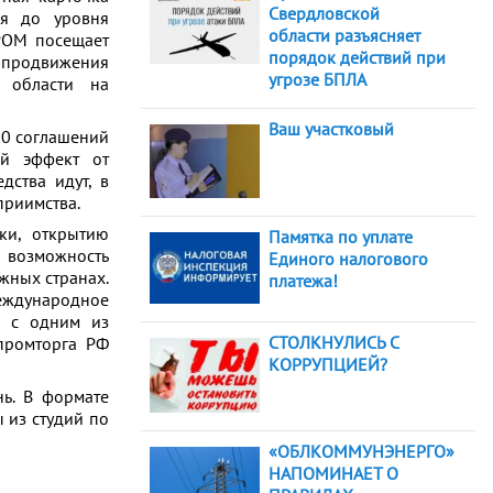
Свердловской
ся до уровня
области разъясняет
РОМ посещает
порядок действий при
я продвижения
угрозе БПЛА
й области на
Ваш участковый
370 соглашений
ий эффект от
дства идут, в
приимства.
ки, открытию
Памятка по уплате
я возможность
Единого налогового
ежных странах.
платежа!
еждународное
е с одним из
СТОЛКНУЛИСЬ С
нпромторга РФ
КОРРУПЦИЕЙ?
. В формате
 из студий по
«ОБЛКОММУНЭНЕРГО»
НАПОМИНАЕТ О