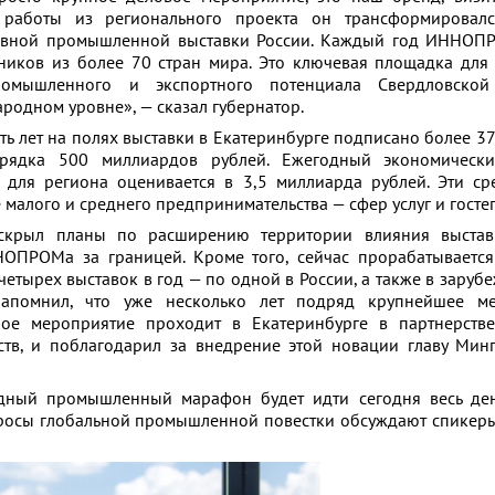
 работы из регионального проекта он трансформировал
авной промышленной выставки России. Каждый год ИННОП
тников из более 70 стран мира. Это ключевая площадка дл
промышленного и экспортного потенциала Свердловско
родном уровне», — сказал губернатор.
ять лет на полях выставки в Екатеринбурге подписано более 
рядка 500 миллиардов рублей. Ежегодный экономическ
 для региона оценивается в 3,5 миллиарда рублей. Эти сре
е малого и среднего предпринимательства — сфер услуг и госте
аскрыл планы по расширению территории влияния выстав
НОПРОМа за границей. Кроме того, сейчас прорабатываетс
етырех выставок в год — по одной в России, а также в заруб
апомнил, что уже несколько лет подряд крупнейшее м
ное мероприятие проходит в Екатеринбурге в партнерств
ств, и поблагодарил за внедрение этой новации главу Ми
омышленный марафон будет идти сегодня весь день
просы глобальной промышленной повестки обсуждают спикеры