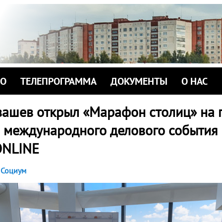
ИО
ТЕЛЕПРОГРАММА
ДОКУМЕНТЫ
О НАС
вашев открыл «Марафон столиц» на 
 международного делового события
NLINE
Социум