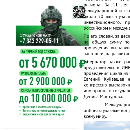
региона. За 11 лет
международной и гл
около 50 тысяч учас
инвестиционного, 
российском и междуна
По его словам, за дес
на общую сумму по
проведения выставки
частности, на развити
Губернатор также р
представительств ИН
проведения цикла из ч
Евгений Куйвашев н
конгрессно-выставоч
иностранных государ
Дениса Мантурова.
Международный пр
onlineактуальные во
всему миру.