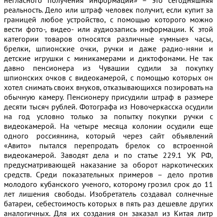
негласного получения информации» – это сегодняшняя
реальность. Дело или штраф человек получит, если купит за
границей любое устройство, с помощью которого можно
вести фото-, видео- или аудиозапись информации. К этой
категории товаров относятся различные «умные» часы,
брелки, шпионские очки, ручки и даже радио-няни и
детские игрушки с миникамерами и диктофонами. Не так
давно пенсионера из Чувашии судили за покупку
шпионских очков с видеокамерой, с помощью которых он
хотел снимать своих внуков, отказывающихся позировать на
обычную камеру. Пенсионеру присудили штраф в размере
десяти тысяч рублей. Фотографа из Новочеркасска осудили
на год условно только за попытку покупки ручки с
видеокамерой. На четыре месяца колонии осудили еще
одного россиянина, который через сайт объявлений
«Авито» пытался перепродать брелок со встроенной
видеокамерой. Заводят дела и по статье 229.1 УК РФ,
предусматривающей наказание за оборот наркотических
средств. Среди показательных примеров – дело против
молодого кубанского ученого, которому грозил срок до 11
лет лишения свободы. Изобретатель создавал солнечные
батареи, себестоимость которых в пять раз дешевле других
аналогичных. Для их создания он заказал из Китая литр