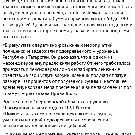
заявлял, что их близкие родственники попали в дорожно-
транспортные происшествия и в отношении них может быть
возбуждено уголовное дело, а чтобы избежать наказания,
необходимо заплатить. Суммы варьировались от 50 до 290
тысяч рублей. Доверчивые граждане отдавали свои деньги и
только спустя некоторое время узнавали, что с их родными
все в порядке.
«В результате оперативно-розыскных мероприятий
полицейские задержали подозреваемого – уроженца
Республики Татарстан. Он рассказал, что в одном из
мессенджеров ему предложили работу. От него требовалось
приезжать к пенсионерам домой и забирать денежные
средства. За свои услуги злоумышленник получал оплату в
размере 10 процентов от полученной суммы. В настоящее
время ему избрана мера пресечения в виде заключения под
стражу», — рассказала Ирина Волк.
Вместе с тем в Свердловской области сотрудники
Межмуниципального отдела МВД России
«Нижнетагильское» пресекли деятельность группы,
участники которой подозреваются в совершении
аналогичных мошеннических действий.
По имеющейся информации, жителям города Нижний Тагил