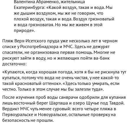
Валентина Абраменко, жительница
Екатеринбурга: «Какой воздух, такая и вода. Мы
же дышим воздухом, мы же не говорим, что
плохой воздух, такая и вода. Воздух грязноватый
и вода грязноватая. Но мы же живем в этой
природе».
Пляж Верх-Исетского пруда уже несколько лет в черном
списке у Роспотребнадзора и МЧС. Здесь не дежурят
спасатели, не организована первая помощь. Многие не
рискуют зайти в воду, но и желающих пойти ва-банк
достаточно:
«Купаются, когда хорошая погода, хотя я бы не рискнула тут
купаться, потому что вода не очень чистая, у нее какой-то
такой красноватый оттенок». «Здесь только умирать, если
честно. Только в этом случае мы бы залезли туда».
После изучения проб воды санврачи одобрили для купания
лишь восточный берег Шарташа и озеро Щучье под Тавдой.
Вердикт МЧС чуть менее суровый: всего четыре пляжа в
Первоуральске и Новоуральске, остальные проверку на
безопасность не прошли.