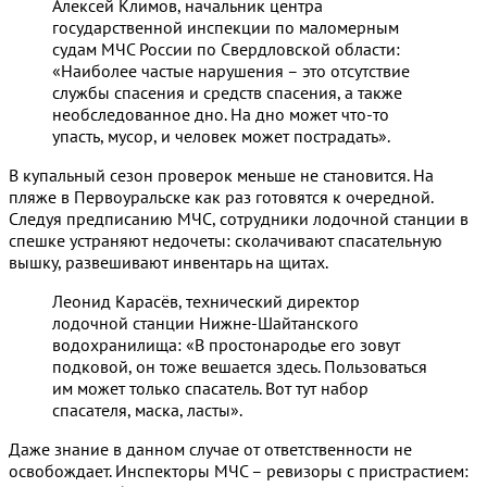
Алексей Климов, начальник центра
государственной инспекции по маломерным
судам МЧС России по Свердловской области:
«Наиболее частые нарушения – это отсутствие
службы спасения и средств спасения, а также
необследованное дно. На дно может что-то
упасть, мусор, и человек может пострадать».
В купальный сезон проверок меньше не становится. На
пляже в Первоуральске как раз готовятся к очередной.
Следуя предписанию МЧС, сотрудники лодочной станции в
спешке устраняют недочеты: сколачивают спасательную
вышку, развешивают инвентарь на щитах.
Леонид Карасёв, технический директор
лодочной станции Нижне-Шайтанского
водохранилища: «В простонародье его зовут
подковой, он тоже вешается здесь. Пользоваться
им может только спасатель. Вот тут набор
спасателя, маска, ласты».
Даже знание в данном случае от ответственности не
освобождает. Инспекторы МЧС – ревизоры с пристрастием: