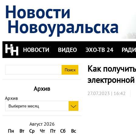
Новости
Новоуральска
НОВОСТИ
ВИДЕО
ЭХО-ТВ 24
РАД
Как получит
электронной
Архив
27.07.2023 | 16:42
Архив
Август 2026
Пн
Вт
Ср
Чт
Пт
Сб
Вс