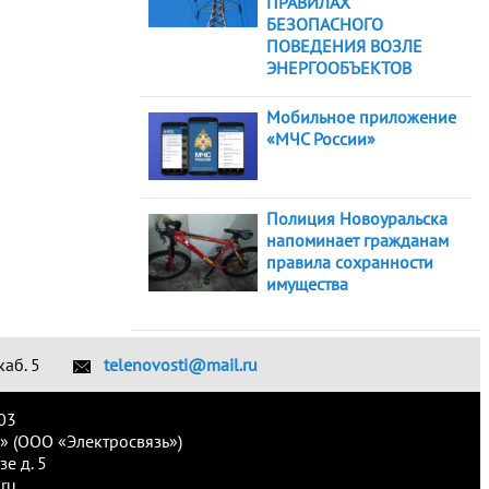
ПРАВИЛАХ
БЕЗОПАСНОГО
ПОВЕДЕНИЯ ВОЗЛЕ
ЭНЕРГООБЪЕКТОВ
Мобильное приложение
«МЧС России»
Полиция Новоуральска
напоминает гражданам
правила сохранности
имущества
каб. 5
telenovosti@mail.ru
03
» (ООО «Электросвязь»)
е д. 5
ru.