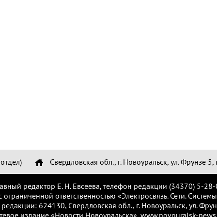
отдел)
Свердловская обл., г. Новоуральск, ул. Фрунзе 5, 
лавный редактор Е. Н. Евсеева, телефон редакции (34370) 5-28-
с ограниченной ответственностью «Электросвязь. Сети. Системы
 редакции: 624130, Свердловская обл., г. Новоуральск, ул. Фрунз
тевое издание «Новости Новоуральска», www.novouralsk-news.