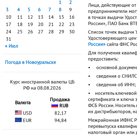
1
2
Лица, действующие от
3
4
5
6
7
8
9
предприниматели мог
10
11
12
13
14
15
16
в точках выдачи Удос
России», ПАО Банк ВТБ
17
18
19
20
21
22
23
24
25
26
27
28
29
30
Список точек выдачи 
Удостоверяющего цен
31
России»
сайта ФНС Рос
« Июл
Для получения квали
предоставить:
Погода в Новоуральске
• основной документ
• сведения о СНИЛС
Курс иностранной валюты ЦБ
• сведения об ИНН;
РФ на 08.08.2026
• носитель ключевой 
сертификата и ключа
Продажа
Валюта
ФСБ России. Носитель
RUB
их дистрибьюторов, н
USD
82,17
Межрайонная ИФНС Ро
EUR
94,84
перевыпуска квалифи
налоговый орган или 