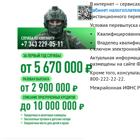
В интернет — сервиса
кабинет налогоплате
дистанционного пере
Условия перевыпуска
• Квалифицированный
• Владелец квалифици
с ключом электронной
Актуальная информаци
размещены на сайте Ф
Кроме того, консульт
800-222-22-22.
Межрайонная ИФНС Ро