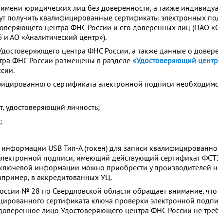
 имени юридических лиц без доверенности, а также индивиду
ут получить квалифицированные сертификаты электронных по
товеряющего центра ФНС России и его доверенных лиц (ПАО «
 и АО «Аналитический центр»).
Удостоверяющего центра ФНС России, а также данные о довер
тра ФНС России размещены в разделе
«Удостоверяющий цент
сии.
фицированного сертификата электронной подписи необходим
, удостоверяющий личность;
;
информации USB Тип-А (токен) для записи квалифицированно
 электронной подписи, имеющий действующий сертификат ФСТ
 ключевой информации можно приобрести у производителей н
апример, в аккредитованных УЦ.
ссии № 28 по Свердловской области обращает внимание, что
цированного сертификата ключа проверки электронной подпи
доверенное лицо Удостоверяющего центра ФНС России не треб