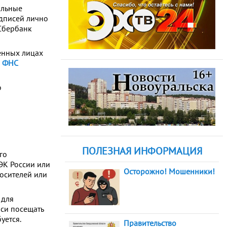
альные
дписей лично
Сбербанк
енных лицах
р ФНС
о
ПОЛЕЗНАЯ ИНФОРМАЦИЯ
го
ЭК России или
Осторожно! Мошенники!
осителей или
 для
си посещать
уется.
Правительство