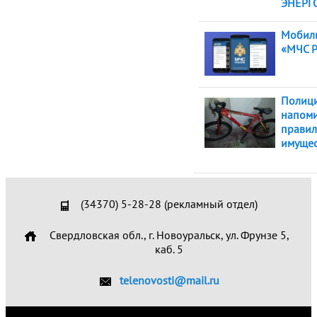
ЭНЕРГ
Мобил
«МЧС Р
Полици
напоми
правил
имущес
(34370) 5-28-28 (рекламный отдел)
Свердловская обл., г. Новоуральск, ул. Фрунзе 5,
каб. 5
telenovosti@mail.ru