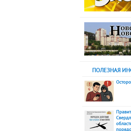
ПОЛЕЗНАЯ И
Остор
Правит
Свердл
област
порядо