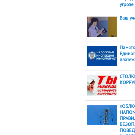
угрозе
Ваш уч
Памятк
Единог
платеж
СТОЛК
КОРРУ
«ОБЛК
НАПОМ
ПРАВИ
БЕЗОП
ПОВЕД