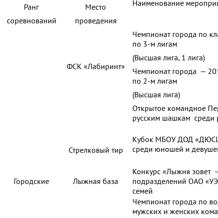
Наименование меропри
Ранг
Место
соревнований
проведения
Чемпионат города по к
по 3-м лигам
(Высшая лига, 1 лига)
ФСК «Лабиринт»
Чемпионат города — 20
по 2-м лигам
(Высшая лига)
Открытое командное Пе
русским шашкам среди 
Кубок МБОУ ДОД «ДЮСШ
среди юношей и девуше
Стрелковый тир
Конкурс «Лыжня зовет —
Городские
Лыжная база
подразделений ОАО «УЭ
семей
Чемпионат города по во
мужских и женских ком