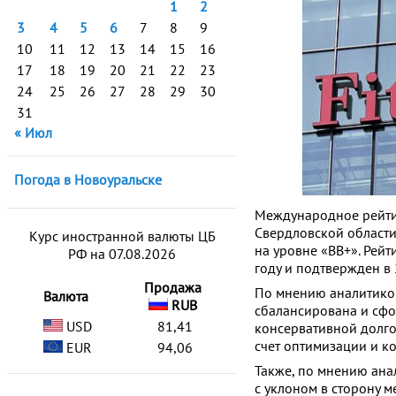
1
2
3
4
5
6
7
8
9
10
11
12
13
14
15
16
17
18
19
20
21
22
23
24
25
26
27
28
29
30
31
« Июл
Погода в Новоуральске
Международное рейтин
Свердловской области
Курс иностранной валюты ЦБ
на уровне «BB+». Рейт
РФ на 07.08.2026
году и подтвержден в 
Продажа
По мнению аналитиков
Валюта
RUB
сбалансирована и сфо
USD
81,41
консервативной долго
счет оптимизации и к
EUR
94,06
Также, по мнению ана
с уклоном в сторону 