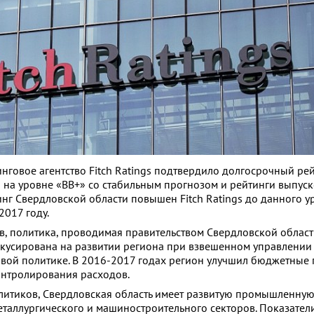
говое агентство Fitch Ratings подтвердило долгосрочный ре
 на уровне «BB+» со стабильным прогнозом и рейтинги выпус
инг Свердловской области повышен Fitch Ratings до данного у
2017 году.
, политика, проводимая правительством Свердловской област
кусирована на развитии региона при взвешенном управлении
вой политике. В 2016-2017 годах регион улучшил бюджетные 
онтролирования расходов.
литиков, Свердловская область имеет развитую промышленну
металлургического и машиностроительного секторов. Показател