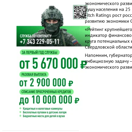
экономического разви
душу населения на 25
Fitch Ratings рост ро
развитию экономики С
«Рейтинг крупнейшего
индикатор финансовог
круга потенциальных 
Свердловской области
Напомним, губернатор
амбициозную задачу –
экономического разви