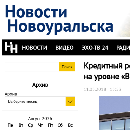
Новости
Новоуральска
НОВОСТИ
ВИДЕО
ЭХО-ТВ 24
РАД
Кредитный р
на уровне «
Архив
11.05.2018 | 15:53
Архив
Август 2026
Пн
Вт
Ср
Чт
Пт
Сб
Вс