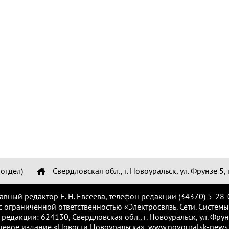
отдел)
Свердловская обл., г. Новоуральск, ул. Фрунзе 5, 
лавный редактор Е. Н. Евсеева, телефон редакции (34370) 5-28-
с ограниченной ответственностью «Электросвязь. Сети. Системы
 редакции: 624130, Свердловская обл., г. Новоуральск, ул. Фрунз
тевое издание «Новости Новоуральска», www.novouralsk-news.