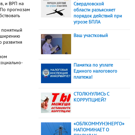
в, и ВРП на
Свердловской
 По прогнозам
области разъясняет
бствовать
порядок действий при
угрозе БПЛА
и понятный
Ваш участковый
асширению
о развития
ном
социально-
Памятка по уплате
Единого налогового
платежа!
СТОЛКНУЛИСЬ С
КОРРУПЦИЕЙ?
«ОБЛКОММУНЭНЕРГО»
НАПОМИНАЕТ О