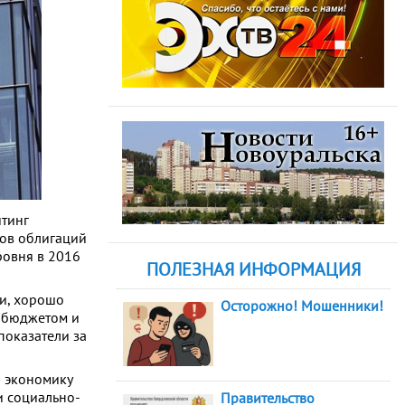
йтинг
ков облигаций
ровня в 2016
ПОЛЕЗНАЯ ИНФОРМАЦИЯ
и, хорошо
Осторожно! Мошенники!
 бюджетом и
показатели за
ю экономику
и социально-
Правительство