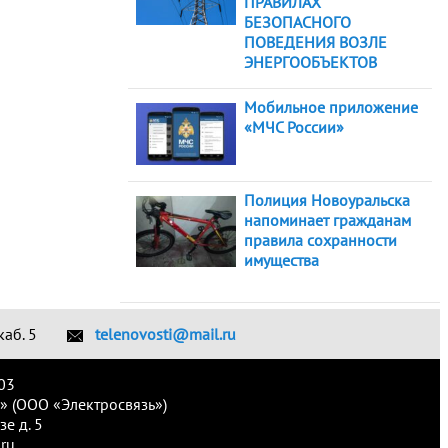
ПРАВИЛАХ
БЕЗОПАСНОГО
ПОВЕДЕНИЯ ВОЗЛЕ
ЭНЕРГООБЪЕКТОВ
Мобильное приложение
«МЧС России»
Полиция Новоуральска
напоминает гражданам
правила сохранности
имущества
каб. 5
telenovosti@mail.ru
03
» (ООО «Электросвязь»)
е д. 5
ru.