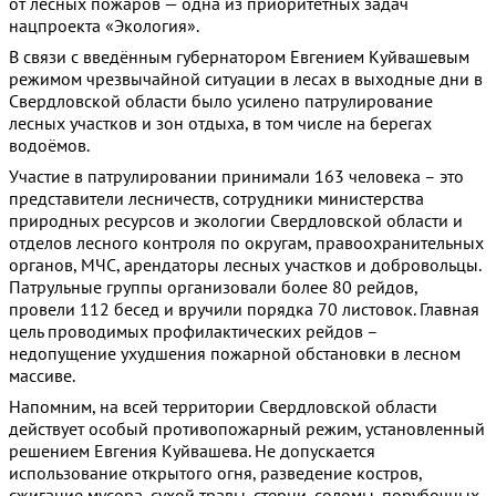
от лесных пожаров — одна из приоритетных задач
нацпроекта «Экология».
В связи с введённым губернатором Евгением Куйвашевым
режимом чрезвычайной ситуации в лесах в выходные дни в
Свердловской области было усилено патрулирование
лесных участков и зон отдыха, в том числе на берегах
водоёмов.
Участие в патрулировании принимали 163 человека – это
представители лесничеств, сотрудники министерства
природных ресурсов и экологии Свердловской области и
отделов лесного контроля по округам, правоохранительных
органов, МЧС, арендаторы лесных участков и добровольцы.
Патрульные группы организовали более 80 рейдов,
провели 112 бесед и вручили порядка 70 листовок. Главная
цель проводимых профилактических рейдов –
недопущение ухудшения пожарной обстановки в лесном
массиве.
Напомним, на всей территории Свердловской области
действует особый противопожарный режим, установленный
решением Евгения Куйвашева. Не допускается
использование открытого огня, разведение костров,
сжигание мусора, сухой травы, стерни, соломы, порубочных