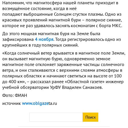
Напомним, что магнитосфера нашей планеты приходит в
возмущённое состояние, когда в неё
попадают выброшенные Солнцем сгустки плазмы. Одно из
красивых проявлений магнитной бури – полярное сияние,
которое не раз удавалось заснять космонатам с борта МКС.
До этого мощная магнитная буря на Земле была
зафиксирована
4 ноября
. Тогда регистрировалось одно из
крупнейших в году полярных сияний.
«Когда солнечный ветер врывается в магнитное поле Земли,
он вызывает магнитную бурю, одновременно земное
магнитное поле отклоняет заряженные частицы солнечного
ветра, и они сталкиваются с верхними слоями атмосферы в
полярных областях и начинают светиться на высоте от 100
до 400 км», – рассказал ранее «Областной газете» инженер
учебной обсерватории УрФУ Владилен Санакоев.
Фото: ФИАН
источник
www.oblgaze
ta.ru