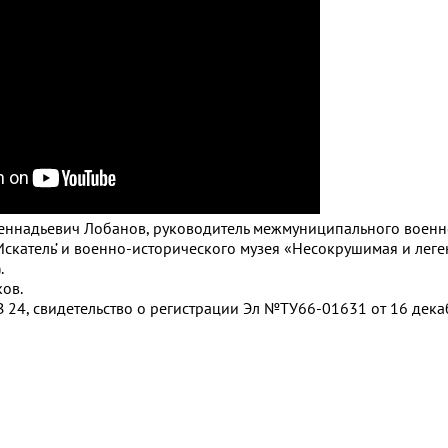
г Геннадьевич Лобанов, руководитель межмуниципального военн
Искатель’ и военно-исторического музея «Несокрушимая и леге
.
ов.
 24, свидетельство о регистрации Эл №ТУ66-01631 от 16 декаб