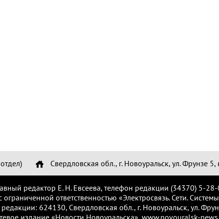
отдел)
Свердловская обл., г. Новоуральск, ул. Фрунзе 5, 
лавный редактор Е. Н. Евсеева, телефон редакции (34370) 5-28-
с ограниченной ответственностью «Электросвязь. Сети. Системы
 редакции: 624130, Свердловская обл., г. Новоуральск, ул. Фрунз
тевое издание «Новости Новоуральска», www.novouralsk-news.