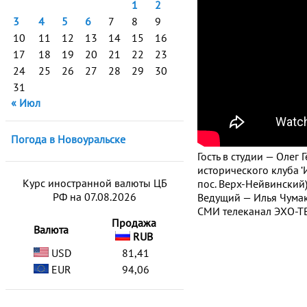
1
2
3
4
5
6
7
8
9
10
11
12
13
14
15
16
17
18
19
20
21
22
23
24
25
26
27
28
29
30
31
« Июл
Погода в Новоуральске
Гость в студии — Оле
исторического клуба ‘
Курс иностранной валюты ЦБ
пос. Верх-Нейвинский)
РФ на 07.08.2026
Ведущий — Илья Чумак
СМИ телеканал ЭХО-ТВ
Продажа
Валюта
RUB
USD
81,41
EUR
94,06