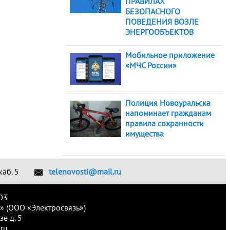
ПРАВИЛАХ
БЕЗОПАСНОГО
ПОВЕДЕНИЯ ВОЗЛЕ
ЭНЕРГООБЪЕКТОВ
Мобильное приложение
«МЧС России»
Полиция Новоуральска
напоминает гражданам
правила сохранности
имущества
каб. 5
telenovosti@mail.ru
03
» (ООО «Электросвязь»)
е д. 5
ru.