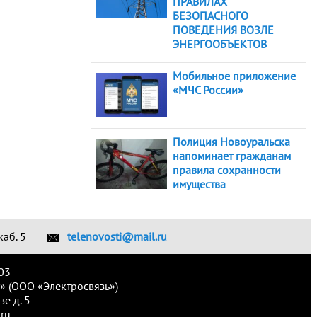
ПРАВИЛАХ
БЕЗОПАСНОГО
ПОВЕДЕНИЯ ВОЗЛЕ
ЭНЕРГООБЪЕКТОВ
Мобильное приложение
«МЧС России»
Полиция Новоуральска
напоминает гражданам
правила сохранности
имущества
каб. 5
telenovosti@mail.ru
03
» (ООО «Электросвязь»)
е д. 5
ru.