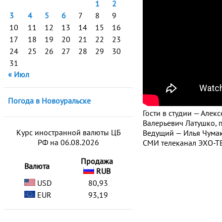
1
2
3
4
5
6
7
8
9
10
11
12
13
14
15
16
17
18
19
20
21
22
23
24
25
26
27
28
29
30
31
« Июл
Погода в Новоуральске
Гости в студии — Алек
Валерьевич Латушко, 
Курс иностранной валюты ЦБ
Ведущий — Илья Чумак
РФ на 06.08.2026
СМИ телеканал ЭХО-ТВ
Продажа
Валюта
RUB
USD
80,93
EUR
93,19