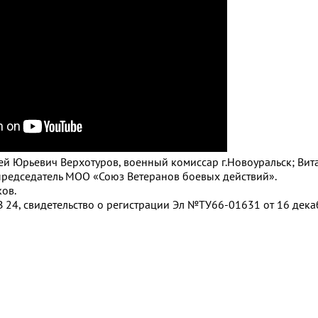
сей Юрьевич Верхотуров, военный комиссар г.Новоуральск; Вит
председатель МОО «Союз Ветеранов боевых действий».
ов.
 24, свидетельство о регистрации Эл №ТУ66-01631 от 16 декаб