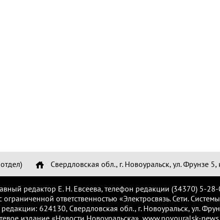
отдел)
Свердловская обл., г. Новоуральск, ул. Фрунзе 5, 
лавный редактор Е. Н. Евсеева, телефон редакции (34370) 5-28-
с ограниченной ответственностью «Электросвязь. Сети. Системы
 редакции: 624130, Свердловская обл., г. Новоуральск, ул. Фрунз
тевое издание «Новости Новоуральска», www.novouralsk-news.