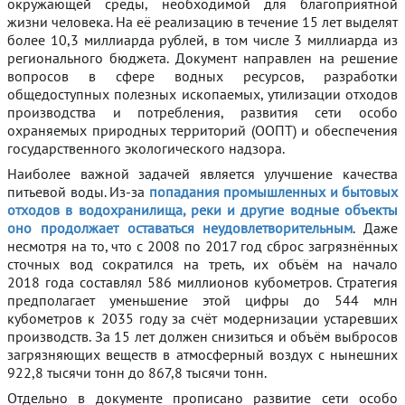
окружающей среды, необходимой для благоприятной
жизни человека. На её реализацию в течение 15 лет выделят
более 10,3 миллиарда рублей, в том числе 3 миллиарда из
регионального бюджета. Документ направлен на решение
вопросов в сфере водных ресурсов, разработки
общедоступных полезных ископаемых, утилизации отходов
производства и потребления, развития сети особо
охраняемых природных территорий (ООПТ) и обеспечения
государственного экологического надзора.
Наиболее важной задачей является улучшение качества
питьевой воды. Из-за
попадания промышленных и бытовых
отходов в водохранилища, реки и другие водные объекты
оно продолжает оставаться неудовлетворительным
. Даже
несмотря на то, что с 2008 по 2017 год сброс загрязнённых
сточных вод сократился на треть, их объём на начало
2018 года составлял 586 миллионов кубометров. Стратегия
предполагает уменьшение этой цифры до 544 млн
кубометров к 2035 году за счёт модернизации устаревших
производств. За 15 лет должен снизиться и объём выбросов
загрязняющих веществ в атмосферный воздух с нынешних
922,8 тысячи тонн до 867,8 тысячи тонн.
Отдельно в документе прописано развитие сети особо