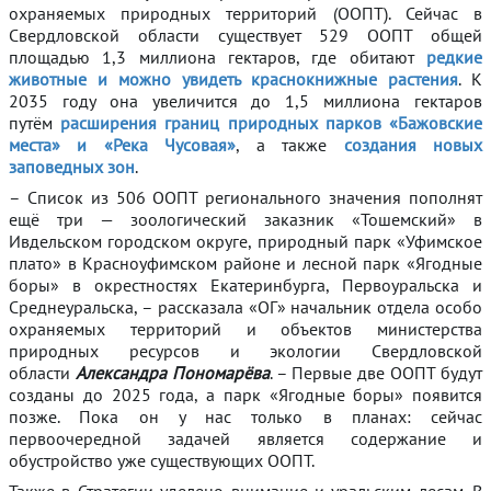
охраняемых природных территорий (ООПТ). Сейчас в
Свердловской области существует 529 ООПТ общей
площадью 1,3 миллиона гектаров, где обитают
редкие
животные и можно увидеть краснокнижные растения
. К
2035 году она увеличится до 1,5 миллиона гектаров
путём
расширения границ природных парков «Бажовские
места» и «Река Чусовая»
, а также
создания новых
заповедных зон
.
– Список из 506 ООПТ регионального значения пополнят
ещё три — зоологический заказник «Тошемский» в
Ивдельском городском округе, природный парк «Уфимское
плато» в Красноуфимском районе и лесной парк «Ягодные
боры» в окрестностях Екатеринбурга, Первоуральска и
Среднеуральска, – рассказала «ОГ» начальник отдела особо
охраняемых территорий и объектов министерства
природных ресурсов и экологии Свердловской
области
Александра Пономарёва
. – Первые две ООПТ будут
созданы до 2025 года, а парк «Ягодные боры» появится
позже. Пока он у нас только в планах: сейчас
первоочередной задачей является содержание и
обустройство уже существующих ООПТ.
Также в Стратегии уделено внимание и уральским лесам. В