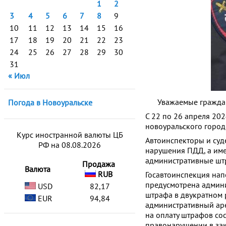
1
2
3
4
5
6
7
8
9
10
11
12
13
14
15
16
17
18
19
20
21
22
23
24
25
26
27
28
29
30
31
« Июл
Уважаемые граждане
Погода в Новоуральске
С 22 по 26 апреля 202
новоуральского город
Курс иностранной валюты ЦБ
Автоинспекторы и суд
РФ на 08.08.2026
нарушения ПДД, а имен
административные шт
Продажа
Валюта
RUB
Госавтоинспекция нап
предусмотрена админис
USD
82,17
штрафа в двукратном 
EUR
94,84
административный аре
на оплату штрафов со
правонарушении в зак