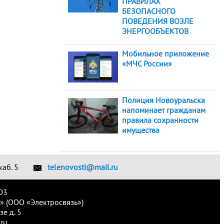
ПРАВИЛАХ
БЕЗОПАСНОГО
ПОВЕДЕНИЯ ВОЗЛЕ
ЭНЕРГООБЪЕКТОВ
Мобильное приложение
«МЧС России»
Полиция Новоуральска
напоминает гражданам
правила сохранности
имущества
каб. 5
telenovosti@mail.ru
03
» (ООО «Электросвязь»)
е д. 5
ru.