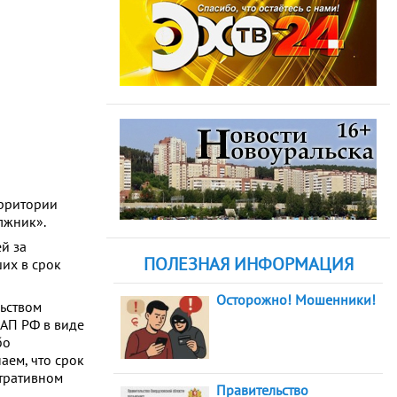
ерритории
лжник».
й за
ПОЛЕЗНАЯ ИНФОРМАЦИЯ
ших в срок
Осторожно! Мошенники!
льством
оАП РФ в виде
бо
аем, что срок
стративном
Правительство