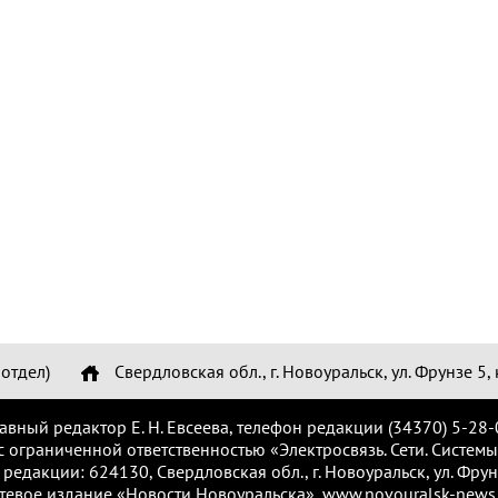
отдел)
Свердловская обл., г. Новоуральск, ул. Фрунзе 5, 
лавный редактор Е. Н. Евсеева, телефон редакции (34370) 5-28-
с ограниченной ответственностью «Электросвязь. Сети. Системы
 редакции: 624130, Свердловская обл., г. Новоуральск, ул. Фрунз
тевое издание «Новости Новоуральска», www.novouralsk-news.