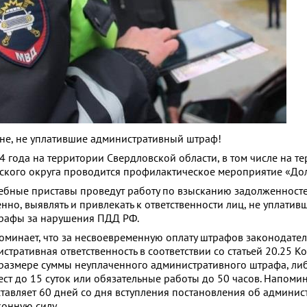
, не уплатившие административный штраф!
4 года на территории Свердловской области, в том числе на т
ского округа проводится профилактическое мероприятие «До
ебные приставы проведут работу по взысканию задолженносте
но, выявлять и привлекать к ответственности лиц, не уплатив
рафы за нарушения ПДД РФ.
оминает, что за несвоевременную оплату штрафов законодате
тративная ответственность в соответствии со статьей 20.25 К
размере суммы неуплаченного административного штрафа, ли
ст до 15 суток или обязательные работы до 50 часов. Напомин
ставляет 60 дней со дня вступления постановления об админи
онную силу.