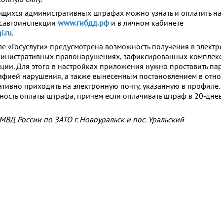
ихся административных штрафах можно узнать и оплатить н
осавтоинспекции
www.гибдд.рф
и в личном кабинете
i.ru
.
але «Госуслуги» предусмотрена возможность получения в элект
министративных правонарушениях, зафиксированных комплек
ии. Для этого в настройках приложения нужно проставить пар
афией нарушения, а также вынесенным постановлением в отн
ативно приходить на электронную почту, указанную в профиле
ность оплаты штрафа, причем если оплачивать штраф в 20-днев
ВД России по ЗАТО г. Новоуральск и пос. Уральский