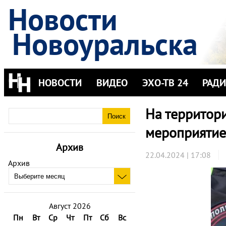
Новости
Новоуральска
НОВОСТИ
ВИДЕО
ЭХО-ТВ 24
РАД
На территор
мероприятие
Архив
22.04.2024 | 17:08
Архив
Август 2026
Пн
Вт
Ср
Чт
Пт
Сб
Вс