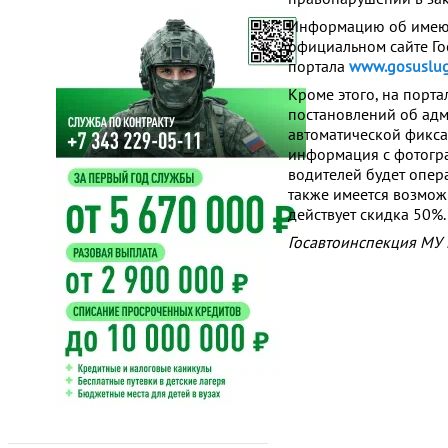
Информацию об имеющ
официальном сайте Г
портала
www.gosuslug
Кроме этого, на порт
постановлений об ад
автоматической фиксац
информация с фотогр
водителей будет опер
также имеется возмож
действует скидка 50%.
Госавтоинспекция МУ М