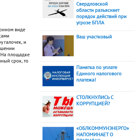
Свердловской
а
области разъясняет
порядок действий при
угрозе БПЛА
ронном виде
сами
Ваш участковый
у галочек, и
ошении
. На площадке
ный срок, то
Памятка по уплате
Единого налогового
платежа!
СТОЛКНУЛИСЬ С
КОРРУПЦИЕЙ?
«ОБЛКОММУНЭНЕРГО»
НАПОМИНАЕТ О