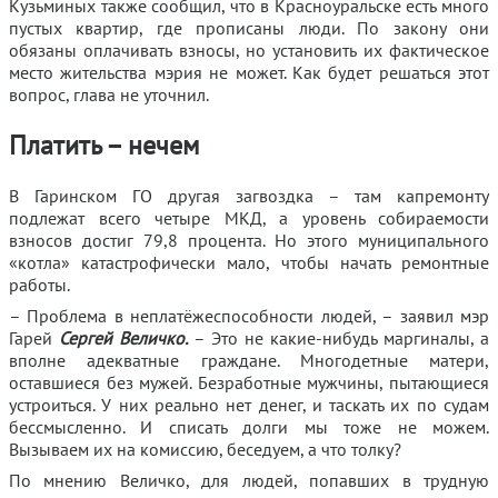
Кузьминых также сообщил, что в Красноуральске есть много
пустых квартир, где прописаны люди. По закону они
обязаны оплачивать взносы, но установить их фактическое
место жительства мэрия не может. Как будет решаться этот
вопрос, глава не уточнил.
Платить – нечем
В Гаринском ГО другая загвоздка – там капремонту
подлежат всего четыре МКД, а уровень собираемости
взносов достиг 79,8 процента. Но этого муниципального
«котла» катастрофически мало, чтобы начать ремонтные
работы.
– Проблема в неплатёжеспособности людей, – заявил мэр
Гарей
Сергей Величко.
– Это не какие-нибудь маргиналы, а
вполне адекватные граждане. Многодетные матери,
оставшиеся без мужей. Безработные мужчины, пытающиеся
устроиться. У них реально нет денег, и таскать их по судам
бессмысленно. И списать долги мы тоже не можем.
Вызываем их на комиссию, беседуем, а что толку?
По мнению Величко, для людей, попавших в трудную