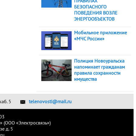
ПРАВИЛАХ
БЕЗОПАСНОГО
ПОВЕДЕНИЯ ВОЗЛЕ
ЭНЕРГООБЪЕКТОВ
Мобильное приложение
«МЧС России»
Полиция Новоуральска
напоминает гражданам
правила сохранности
имущества
каб. 5
telenovosti@mail.ru
03
» (ООО «Электросвязь»)
е д. 5
ru.