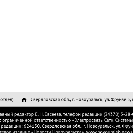
отдел)
Свердловская обл., г. Новоуральск, ул. Фрунзе 5, 
лавный редактор Е. Н. Евсеева, телефон редакции (34370) 5-28-
с ограниченной ответственностью «Электросвязь. Сети. Системы
 редакции: 624130, Свердловская обл., г. Новоуральск, ул. Фрунз
тевое издание «Новости Новоуральска», www.novouralsk-news.