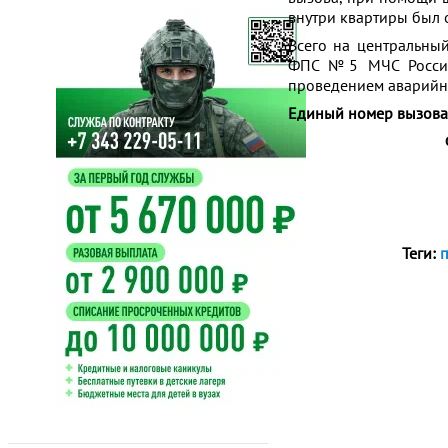
внутри квартиры был
Всего на центральны
ФПС №5 МЧС России 
проведением аварийно
Единый номер вызова 
Теги: