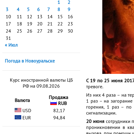
1
2
3
4
5
6
7
8
9
10
11
12
13
14
15
16
17
18
19
20
21
22
23
24
25
26
27
28
29
30
31
« Июл
Погода в Новоуральске
Курс иностранной валюты ЦБ
С 19 по 25 июня 2017
РФ на 09.08.2026
тревоге.
Из них 4 раза – на т
Продажа
Валюта
1 раз – на загорание
RUB
горения, 1 раз – по
USD
82,17
сигнализации.
EUR
94,84
20 июня
сотрудники 
проникновении в ква
вызова, при помощи 