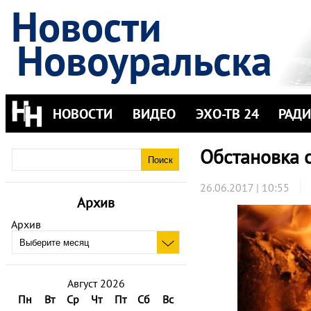
Новости
Новоуральска
НОВОСТИ
ВИДЕО
ЭХО-ТВ 24
РАД
Обстановка 
26.06.2017 | 10:55
Архив
Архив
Август 2026
Пн
Вт
Ср
Чт
Пт
Сб
Вс