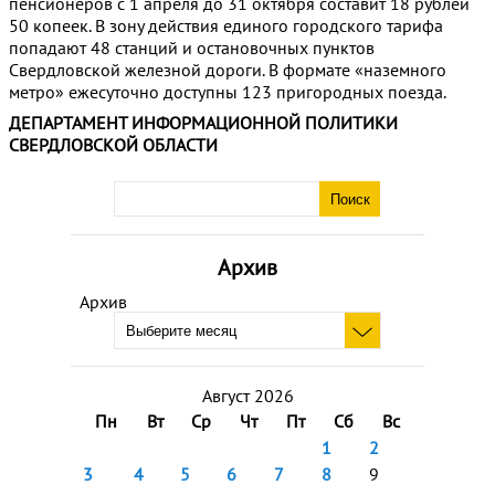
пенсионеров с 1 апреля до 31 октября составит 18 рублей
50 копеек. В зону действия единого городского тарифа
попадают 48 станций и остановочных пунктов
Свердловской железной дороги. В формате «наземного
метро» ежесуточно доступны 123 пригородных поезда.
ДЕПАРТАМЕНТ ИНФОРМАЦИОННОЙ ПОЛИТИКИ
СВЕРДЛОВСКОЙ ОБЛАСТИ
Архив
Архив
Август 2026
Пн
Вт
Ср
Чт
Пт
Сб
Вс
1
2
3
4
5
6
7
8
9