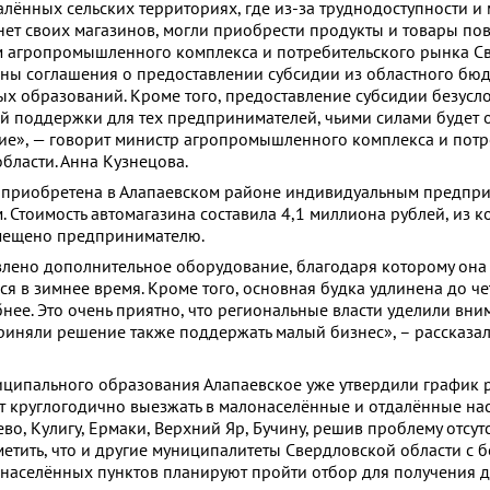
алённых сельских территориях, где из-за труднодоступности и
нет своих магазинов, могли приобрести продукты и товары по
м агропромышленного комплекса и потребительского рынка С
ны соглашения о предоставлении субсидии из областного бюд
х образований. Кроме того, предоставление субсидии безусло
й поддержки для тех предпринимателей, чьими силами будет 
е», — говорит министр агропромышленного комплекса и потр
бласти. Анна Кузнецова.
е приобретена в Алапаевском районе индивидуальным предпр
 Стоимость автомагазина составила 4,1 миллиона рублей, из к
мещено предпринимателю.
влено дополнительное оборудование, благодаря которому она
я в зимнее время. Кроме того, основная будка удлинена до че
нее. Это очень приятно, что региональные власти уделили вни
приняли решение также поддержать малый бизнес», – рассказал
ципального образования Алапаевское уже утвердили график 
ет круглогодично выезжать в малонаселённые и отдалённые н
во, Кулигу, Ермаки, Верхний Яр, Бучину, решив проблему отсут
метить, что и другие муниципалитеты Свердловской области с 
 населённых пунктов планируют пройти отбор для получения 