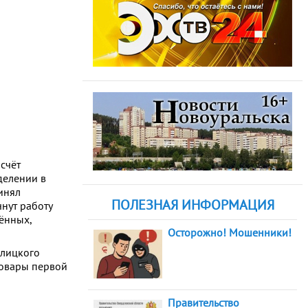
счёт
делении в
инял
ПОЛЕЗНАЯ ИНФОРМАЦИЯ
чнут работу
лённых,
Осторожно! Мошенники!
алицкого
 товары первой
Правительство