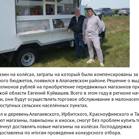
азин на колёсах, затраты на который были компенсированы за 
ного бюджетов, появился в Алапаевском районе. Решение о вы
иллионов рублей на приобретение передвижных магазинов пр
ой области Евгений Куйвашев. Всего в этом году в регионе на
и, они будут осуществлять торговое обслуживание в малонасе
оступных сельских населённых пунктах.
л и деревень Алапаевского, Ирбитского, Красноуфимского и Т
уют магазины, павильоны и киоски, смогут без проблем купить
ачнут доставлять новые магазины на колёсах. Господдержка
оставлена по итогам проведения конкурсного отбора.