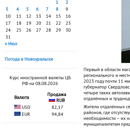
1
2
3
4
5
6
7
8
9
10
11
12
13
14
15
16
17
18
19
20
21
22
23
24
25
26
27
28
29
30
31
« Июл
Погода в Новоуральске
Первый в области маг
регионального и мест
Курс иностранной валюты ЦБ
2023 году почти 11 м
РФ на 08.08.2026
губернатор Свердловск
четыре таких автолавк
Продажа
Валюта
отдалённых и труднод
RUB
Жители отдалённых сё
USD
82,17
районов, где отсутств
EUR
94,84
необходимости – их н
муниципалитетам пред