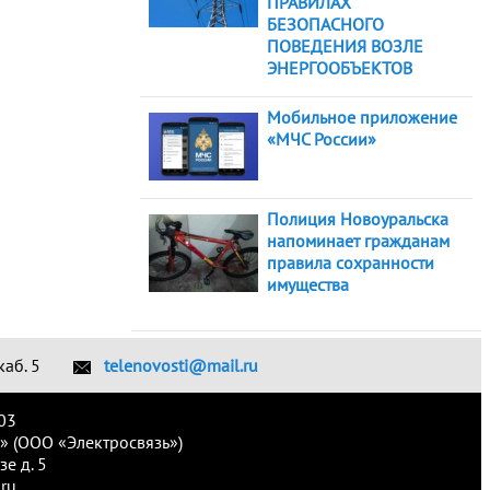
ПРАВИЛАХ
БЕЗОПАСНОГО
ПОВЕДЕНИЯ ВОЗЛЕ
ЭНЕРГООБЪЕКТОВ
Мобильное приложение
«МЧС России»
Полиция Новоуральска
напоминает гражданам
правила сохранности
имущества
каб. 5
telenovosti@mail.ru
03
» (ООО «Электросвязь»)
е д. 5
ru.