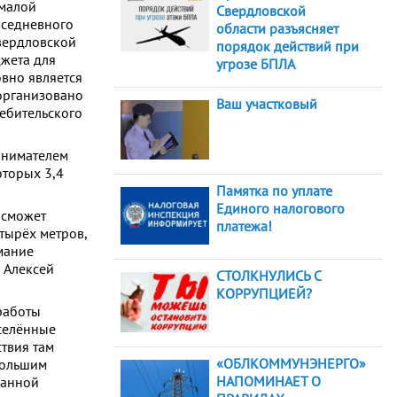
 малой
Свердловской
вседневного
области разъясняет
вердловской
порядок действий при
жета для
угрозе БПЛА
вно является
организовано
Ваш участковый
ебительского
инимателем
оторых 3,4
Памятка по уплате
Единого налогового
 сможет
платежа!
тырёх метров,
мание
 Алексей
СТОЛКНУЛИСЬ С
КОРРУПЦИЕЙ?
работы
аселённые
ствия там
«ОБЛКОММУНЭНЕРГО»
большим
НАПОМИНАЕТ О
данной