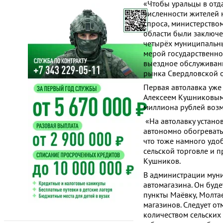
«Чтобы уральцы в отд
численности жителей 
спроса, министерство
области были заключе
четырёх муниципальны
мерой государственно
выездное обслуживани
рынка Свердловской о
Первая автолавка уж
Алексеем Кушниковым.
миллиона рублей воз
«На автолавку устано
автономно обогреватьс
что тоже намного удоб
сельской торговле и 
Кушников.
В администрации муни
автомагазина. Он буд
пункты Маёвку, Молтае
магазинов. Следует от
количеством сельских