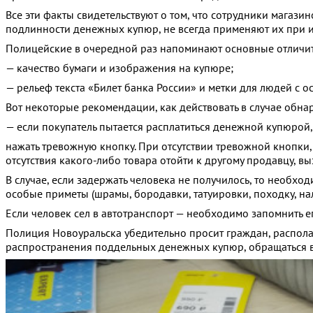
Все эти факты свидетельствуют о том, что сотрудники мага
подлинности денежных купюр, не всегда применяют их при 
Полицейские в очередной раз напоминают основные отличит
— качество бумаги и изображения на купюре;
— рельеф текста «Билет банка России» и метки для людей с о
Вот некоторые рекомендации, как действовать в случае обн
— если покупатель пытается расплатиться денежной купюрой,
нажать тревожную кнопку. При отсутствии тревожной кнопки,
отсутствия какого-либо товара отойти к другому продавцу, в
В случае, если задержать человека не получилось, то необход
особые приметы (шрамы, бородавки, татуировки, походку, нал
Если человек сел в автотранспорт — необходимо запомнить ег
Полиция Новоуральска убедительно просит граждан, распол
распространения поддельных денежных купюр, обращаться 