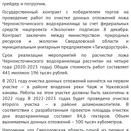
грейдер и погрузчик.
Государственный контракт с победителем торгов на
проведение работ по очистке донных отложений ложа
Черноисточинского водохранилища за счет федеральных
средств нацпроекта «Экология» подписан 8 декабря.
Контракт заключен между министерством природных
ресурсов и экологии Свердловской области и
муниципальным унитарным предприятием «Тагилдорстрой».
Срок реализации мероприятий по расчистке ложа
Черноисточинского водохранилища рассчитан на четыре
года (2020-2023 годы). Общая стоимость работ составляет
441 миллион 196 тысяч рублей.
В 2021 году очистка донных отложений начнётся на первом
участке — в районе впадения реки Чауж и Ушковской
канавы. Работы на этом участке должны быть закончены в
2022 году. В 2022-2023 годах будет проведена очистка
второго участка — в районе шламонакопителя. В
соответствии с разработанным проектом площадь очистки
дна водохранилища составит 84,6 гектаров. Объем
вынимаемых донных отложений – 500 тысяч кубометров.
Напомним, что Свердловская область одной из первых в