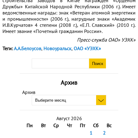
строительства заводов в Китае награжден «Орденом
Дружбы» Китайской Народной Республики (2006 г.). Имеет
ведомственные награды: знак «Ветеран атомной энергетики
и промышленности» (2006 г.), нагрудные знаки «Академик
И.В.Курчатов» 4 степени (2008 г.), «Е.П. Славский» (2010 г.).
Имеет звание «Почетный гражданин России».
Пресс-служба ОАО» УЭХК»
Теги:
А.А.Белоусов
,
Новоуральск
,
ОАО «УЭХК»
Архив
Архив
Август 2026
Пн
Вт
Ср
Чт
Пт
Сб
Вс
1
2