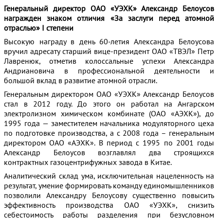
Генеральный директор ОАО «УЭХК» Александр Белоусов
награжден знаком отличия «За заслуги перед атомной
отраслью» I степени
Высокую награду в день 60-летия Александра Белоусова
вручил адресату старший вице-президент ОАО «ТВЭЛ» Петр
Лавренюк, отметив колоссальные успехи Александра
Андриановича в профессиональной деятельности и
большой вклад в развитие атомной отрасли.
Генеральным директором ОАО «УЭХК» Александр Белоусов
стал в 2012 году. До этого он работал на Ангарском
электролизном химическом комбинате (ОАО «АЭХК»), до
1995 года — заместителем начальника модуляторного цеха
по подготовке производства, а с 2008 года – генеральным
директором ОАО «АЭХК». В период с 1995 по 2001 годы
Александр Белоусов возглавлял два строящихся
контрактных газоцентрифужных завода в Китае.
Аналитический склад ума, исключительная нацеленность на
результат, умение формировать команду единомышленников
позволили Александру Белоусову существенно повысить
эффективность производства ОАО «УЭХК», снизить
себестоимость работы разделения при безусловном