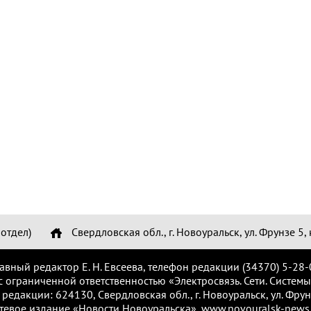
отдел)
Свердловская обл., г. Новоуральск, ул. Фрунзе 5, 
лавный редактор Е. Н. Евсеева, телефон редакции (34370) 5-28-
с ограниченной ответственностью «Электросвязь. Сети. Системы
 редакции: 624130, Свердловская обл., г. Новоуральск, ул. Фрунз
тевое издание «Новости Новоуральска», www.novouralsk-news.