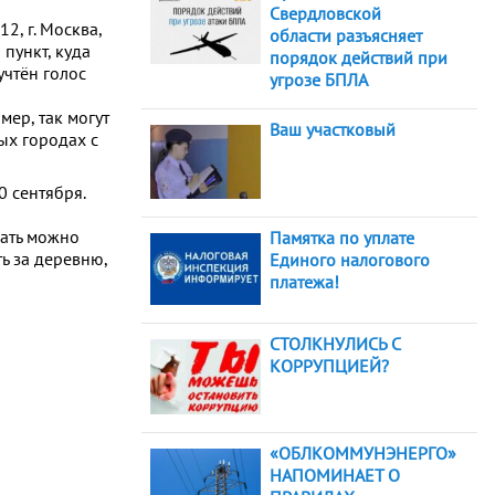
Свердловской
2, г. Москва,
области разъясняет
 пункт, куда
порядок действий при
учтён голос
угрозе БПЛА
мер, так могут
Ваш участковый
ых городах с
0 сентября.
вать можно
Памятка по уплате
ь за деревню,
Единого налогового
платежа!
СТОЛКНУЛИСЬ С
КОРРУПЦИЕЙ?
«ОБЛКОММУНЭНЕРГО»
НАПОМИНАЕТ О