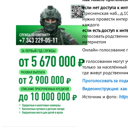
если нет доступа к ин
Пресненская наб., д.10
нужно провести интерн
каждого
если есть доступ к инт
голосовать родственн
интернетом
Онлайн-голосование пр
В голосовании могут 
только за населённый
где живут родственник
Проголосовать за под
Видеоинструкция: как 
Источник и фото:
https