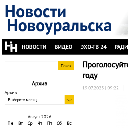
Новости
Новоуральска
НОВОСТИ
ВИДЕО
ЭХО-ТВ 24
РАД
Проголосуйте
году
Архив
19.07.2023 | 09:22
Архив
Август 2026
Пн
Вт
Ср
Чт
Пт
Сб
Вс