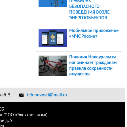
ПРАВИЛАХ
БЕЗОПАСНОГО
ПОВЕДЕНИЯ ВОЗЛЕ
ЭНЕРГООБЪЕКТОВ
Мобильное приложение
«МЧС России»
Полиция Новоуральска
напоминает гражданам
правила сохранности
имущества
каб. 5
telenovosti@mail.ru
03
» (ООО «Электросвязь»)
е д. 5
ru.