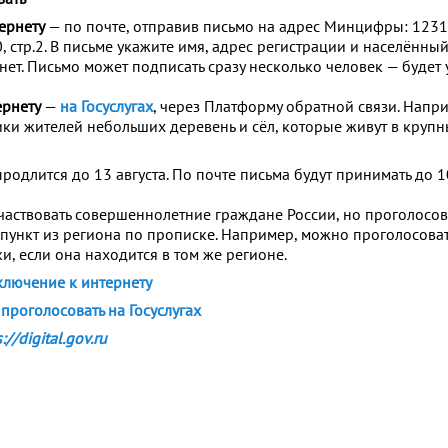
тернету
— по почте, отправив письмо на адрес Минцифры: 12311
, стр.2. В письме укажите имя, адрес регистрации и населённый
ет. Письмо может подписать сразу несколько человек — будет 
ернету
—
на Госуслугах
, через Платформу обратной связи. Напри
ики жителей небольших деревень и сёл, которые живут в крупн
одлится до 13 августа. По почте письма будут принимать до 1
участвовать совершеннолетние граждане России, но проголосо
 пункт из региона по прописке. Например, можно проголосоват
и, если она находится в том же регионе.
ключение к интернету
проголосовать на Госуслугах
://digital.gov.ru