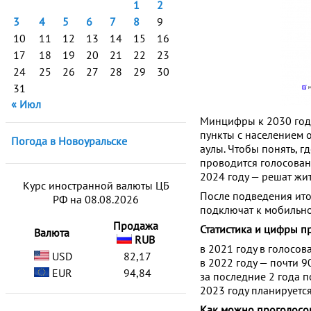
1
2
3
4
5
6
7
8
9
10
11
12
13
14
15
16
17
18
19
20
21
22
23
24
25
26
27
28
29
30
31
« Июл
Минцифры к 2030 год
пункты с населением о
Погода в Новоуральске
аулы. Чтобы понять, г
проводится голосован
2024 году — решат жит
Курс иностранной валюты ЦБ
После подведения ито
РФ на 08.08.2026
подключат к мобильно
Продажа
Статистика и цифры п
Валюта
RUB
в 2021 году в голосов
USD
82,17
в 2022 году — почти 9
EUR
94,84
за последние 2 года п
2023 году планируется
Как можно проголосо