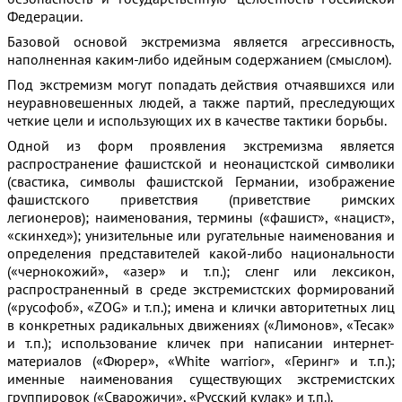
Федерации.
Базовой основой экстремизма является агрессивность,
наполненная каким-либо идейным содержанием (смыслом).
Под экстремизм могут попадать действия отчаявшихся или
неуравновешенных людей, а также партий, преследующих
четкие цели и использующих их в качестве тактики борьбы.
Одной из форм проявления экстремизма является
распространение фашистской и неонацистской символики
(свастика, символы фашистской Германии, изображение
фашистского приветствия (приветствие римских
легионеров); наименования, термины («фашист», «нацист»,
«скинхед»); унизительные или ругательные наименования и
определения представителей какой-либо национальности
(«чернокожий», «азер» и т.п.); сленг или лексикон,
распространенный в среде экстремистских формирований
(«русофоб», «ZOG» и т.п.); имена и клички авторитетных лиц
в конкретных радикальных движениях («Лимонов», «Тесак»
и т.п.); использование кличек при написании интернет-
материалов («Фюрер», «White warrior», «Геринг» и т.п.);
именные наименования существующих экстремистских
группировок («Сварожичи», «Русский кулак» и т.п.).