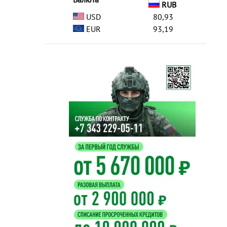
RUB
USD
80,93
EUR
93,19