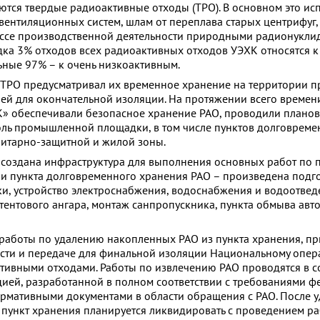
ются твердые радиоактивные отходы (ТРО). В основном это ис
вентиляционных систем, шлам от переплава старых центрифуг,
ессе производственной деятельности природными радионукли
дка 3% отходов всех радиоактивных отходов УЭХК относятся к
ьные 97% – к очень низкоактивным.
ТРО предусматривал их временное хранение на территории п
й для окончательной изоляции. На протяжении всего времен
К» обеспечивали безопасное хранение РАО, проводили плано
ль промышленной площадки, в том числе пунктов долговреме
нитарно-защитной и жилой зоны.
создана инфраструктура для выполнения основных работ по 
ии пункта долговременного хранения РАО – произведена подг
и, устройство электроснабжения, водоснабжения и водоотвед
тентового ангара, монтаж санпропускника, пункта обмыва авт
ь работы по удалению накопленных РАО из пункта хранения, пр
сти и передаче для финальной изоляции Национальному опер
ивными отходами. Работы по извлечению РАО проводятся в со
ией, разработанной в полном соответствии с требованиями ф
ормативными документами в области обращения с РАО. После 
пункт хранения планируется ликвидировать с проведением ра