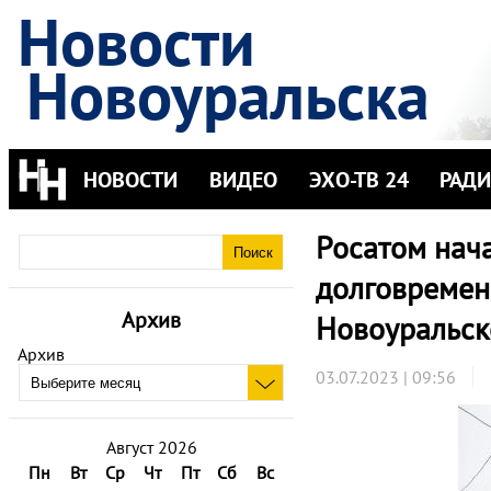
Новости
Новоуральска
НОВОСТИ
ВИДЕО
ЭХО-ТВ 24
РАД
Росатом нача
долговремен
Архив
Новоуральск
Архив
03.07.2023 | 09:56
Август 2026
Пн
Вт
Ср
Чт
Пт
Сб
Вс