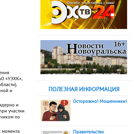
нения
АО «УЭХК»,
бласти).
ПОЛЕЗНАЯ ИНФОРМАЦИЯ
рной и
Осторожно! Мошенники!
ядерно и
при участии
дчиком по
с момента
Правительство