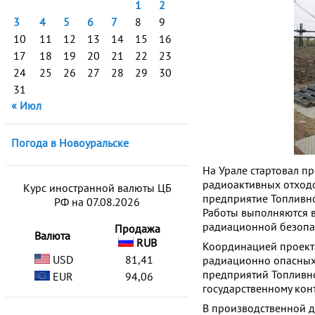
1
2
3
4
5
6
7
8
9
10
11
12
13
14
15
16
17
18
19
20
21
22
23
24
25
26
27
28
29
30
31
« Июл
Погода в Новоуральске
На Урале стартовал п
радиоактивных отходо
Курс иностранной валюты ЦБ
предприятие Топливно
РФ на 07.08.2026
Работы выполняются 
радиационной безопас
Продажа
Валюта
RUB
Координацией проекта
USD
81,41
радиационно опасных 
предприятий Топливн
EUR
94,06
государственному кон
В производственной д