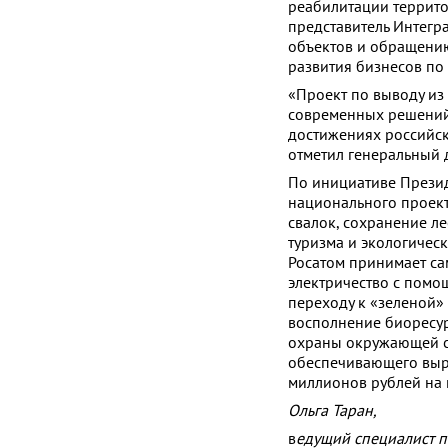
реабилитации террито
представитель Интегр
объектов и обращению
развития бизнесов по
«Проект по выводу из
современных решений
достижениях российск
отметил генеральный 
По инициативе Презид
национального проект
свалок, сохранение л
туризма и экологичес
Росатом принимает са
электричество с помо
переходу к «зеленой»
восполнение биоресур
охраны окружающей с
обеспечивающего выра
миллионов рублей на
Ольга Таран,
в
едущий специалист п