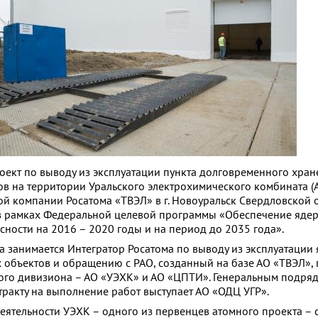
роект по выводу из эксплуатации пункта долговременного хра
в на территории Уральского электрохимического комбината (
й компании Росатома «ТВЭЛ» в г. Новоуральск Свердловской о
в рамках Федеральной целевой программы «Обеспечение яде
ности на 2016 – 2020 годы и на период до 2035 года».
 занимается Интегратор Росатома по выводу из эксплуатации 
объектов и обращению с РАО, созданный на базе АО «ТВЭЛ», 
ого дивизиона – АО «УЭХК» и АО «ЦПТИ». Генеральным подря
тракту на выполнение работ выступает АО «ОДЦ УГР».
еятельности УЭХК – одного из первенцев атомного проекта – 