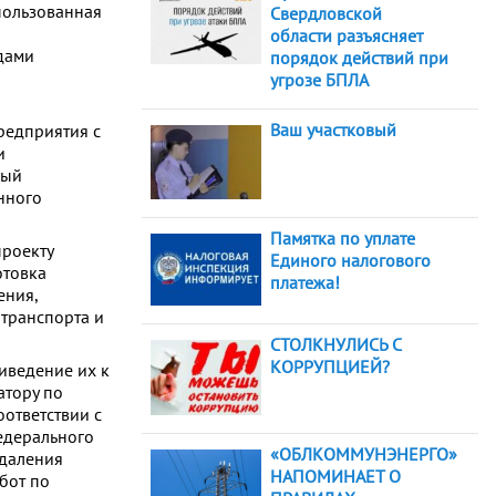
пользованная
Свердловской
области разъясняет
дами
порядок действий при
угрозе БПЛА
Ваш участковый
редприятия с
и
вый
нного
Памятка по уплате
проекту
Единого налогового
отовка
платежа!
ения,
отранспорта и
СТОЛКНУЛИСЬ С
КОРРУПЦИЕЙ?
иведение их к
атору по
ответствии с
едерального
«ОБЛКОММУНЭНЕРГО»
удаления
НАПОМИНАЕТ О
бот по