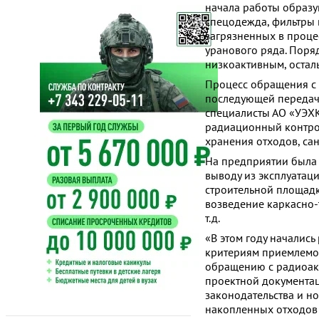
начала работы образу
спецодежда, фильтры 
загрязненных в проц
уранового ряда. Поря
низкоактивным, остал
Процесс обращения с 
последующей передаче
специалисты АО «УЭХ
радиационный контро
хранения отходов, са
На предприятии была 
выводу из эксплуатац
строительной площадк
возведение каркасно-
т.д.
«В этом году началис
критериям приемлемо
обращению с радиоакт
проектной документац
законодательства и н
накопленных отходов 