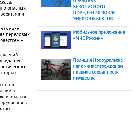
ПРАВИЛАХ
сказал
БЕЗОПАСНОГО
онно опасных
ПОВЕДЕНИЯ ВОЗЛЕ
проектами и
ЭНЕРГООБЪЕКТОВ
на основе
Мобильное приложение
 на передовых
«МЧС России»
овестке», –
равлений
Полиция Новоуральска
иквидация
напоминает гражданам
ологического
правила сохранности
 которых
имущества
я
шаги по
нение и
ли в области
орудования,
сотни