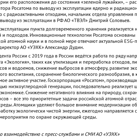
рии его расположения до состояния «зеленой лужайки», – рас
атора Росатома по выводу из эксплуатации ядерно и радиаци
 с радиоактивными отходами, начальник отдела управления 
 выводу из эксплуатации в РФ АО «ТВЭЛ» Дмитрий Соловьев.
 эксплуатации пункта долговременного хранения реализуется 
 и подходов. Инновационные технологии Росатома основаны
ой атомной науки и в полной мере отвечают актуальной ESG-п
директор АО «УЭХК» Александр Дудин.
ента России с 2019 года в России ведётся работа по ряду нап
а «Экология», таких как утилизация и переработка отходов, л
есов и водоемов, снижение выбросов в атмосферу, развитие эк
кого воспитания, сохранение биологического разнообразия, в
мое активное участие. Госкорпорация «Росатом», производяща
щью низкоуглеродной генерации, последовательно реализует 
 экономике. Снижение негативного влияния на природу, сохра
сов – все это приоритетные задачи российской атомной отрас
реды. Атомщики уделяют большое внимание модернизации об
ботку экологически чистой энергии, ежегодно направляется 
 мероприятия по охране окружающей среды.
о взаимодействию с пресс-службами и СМИ АО «УЭХК»